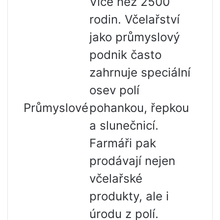
Více než 2500
rodin. Včelařství
jako průmyslový
podnik často
zahrnuje speciální
osev polí
Průmyslové
pohankou, řepkou
a slunečnicí.
Farmáři pak
prodávají nejen
včelařské
produkty, ale i
úrodu z polí.