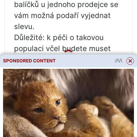
balíčků u jednoho prodejce se
vám možná podaří vyjednat
slevu.
Důležité: k péči o takovou
populaci včel budete muset
okamžitě najmout pomocníky.
SPONSORED CONTENT
Vyžaduje se také cestování na
rozkvetlá pole, což znamená
nákup a vybavení dodávky.
Jak vybrat úlový systém
Druhým důležitým bodem je
výběr úlového systému.
Existují tři hlavní: