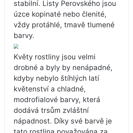
stabilní. Listy Perovského jsou
úzce kopinaté nebo členité,
vždy protáhlé, tmavě tlumené
barvy.
Květy rostliny jsou velmi
drobné a byly by nenápadné,
kdyby nebylo štíhlých latí
květenství a chladné,
modrofialové barvy, která
dodává trsům zvláštní
nápadnost. Díky své barvě je
tato rostlina považována za