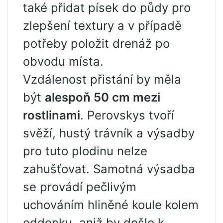
také přidat písek do půdy pro
zlepšení textury a v případě
potřeby položit drenáž po
obvodu místa.
Vzdálenost přistání by měla
být
alespoň 50 cm mezi
rostlinami
. Perovskys tvoří
svěží, hustý trávník a výsadby
pro tuto plodinu nelze
zahušťovat. Samotná výsadba
se provádí pečlivým
uchováním hliněné koule kolem
oddenku, aniž by došlo k