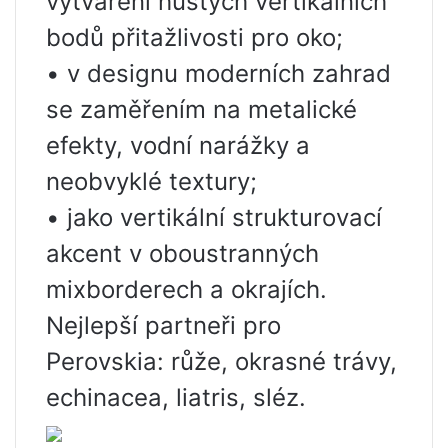
vytváření hustých vertikálních
bodů přitažlivosti pro oko;
• v designu moderních zahrad
se zaměřením na metalické
efekty, vodní narážky a
neobvyklé textury;
• jako vertikální strukturovací
akcent v oboustranných
mixborderech a okrajích.
Nejlepší partneři pro
Perovskia: růže, okrasné trávy,
echinacea, liatris, sléz.