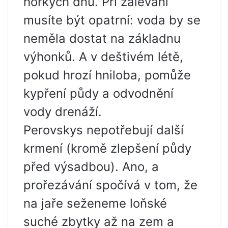
horkých dnů. Při zalévání
musíte být opatrní: voda by se
neměla dostat na základnu
výhonků. A v deštivém létě,
pokud hrozí hniloba, pomůže
kypření půdy a odvodnění
vody drenáží.
Perovskys nepotřebují další
krmení (kromě zlepšení půdy
před výsadbou). Ano, a
prořezávání spočívá v tom, že
na jaře seženeme loňské
suché zbytky až na zem a