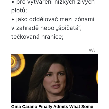
• pro vytváření nízkých živých
plotů;
• jako oddělovač mezi zónami
v zahradě nebo „špičatá“,
tečkovaná hranice;