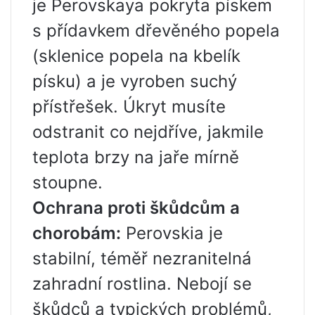
je Perovskaya pokryta pískem
s přídavkem dřevěného popela
(sklenice popela na kbelík
písku) a je vyroben suchý
přístřešek. Úkryt musíte
odstranit co nejdříve, jakmile
teplota brzy na jaře mírně
stoupne.
Ochrana proti škůdcům a
chorobám:
Perovskia je
stabilní, téměř nezranitelná
zahradní rostlina. Nebojí se
škůdců a typických problémů,