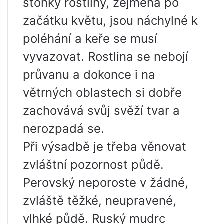
stonky rostliny, zejména po
začátku květu, jsou náchylné k
poléhání a keře se musí
vyvazovat. Rostlina se nebojí
průvanu a dokonce i na
větrných oblastech si dobře
zachovává svůj svěží tvar a
nerozpadá se.
Při výsadbě je třeba věnovat
zvláštní pozornost půdě.
Perovský neporoste v žádné,
zvláště těžké, neupravené,
vlhké půdě. Ruský mudrc