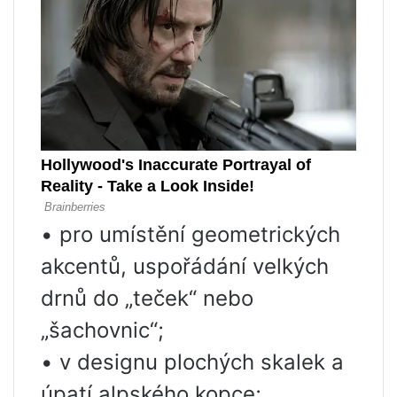
• pro umístění geometrických
akcentů, uspořádání velkých
drnů do „teček“ nebo
„šachovnic“;
• v designu plochých skalek a
úpatí alpského kopce;