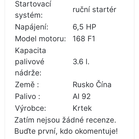
Startovací
ruční startér
systém:
Napájení:
6,5 HP
Model motoru:
168 F1
Kapacita
palivové
3.6 l.
nádrže:
Země :
Rusko Čína
Palivo :
AI 92
Výrobce:
Krtek
Zatím nejsou žádné recenze.
Buďte první, kdo okomentuje!