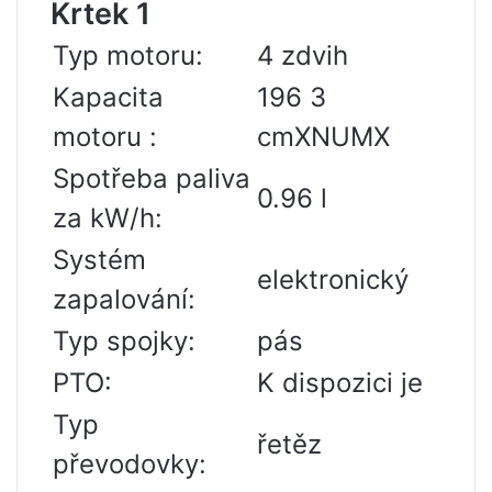
Krtek 1
Typ motoru:
4 zdvih
Kapacita
196 3
motoru :
cmXNUMX
Spotřeba paliva
0.96 l
za kW/h:
Systém
elektronický
zapalování:
Typ spojky:
pás
PTO:
K dispozici je
Typ
řetěz
převodovky: