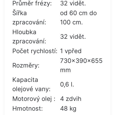
Průměr frézy:
32 vidět.
Šířka
od 60 cm do
zpracování:
100 cm.
Hloubka
32 vidět.
zpracování:
Počet rychlostí:
1 vpřed
730x390x655
Rozměry:
mm
Kapacita
0,6 l.
olejové vany:
Motorový olej :
4 zdvih
Hmotnost:
48 kg