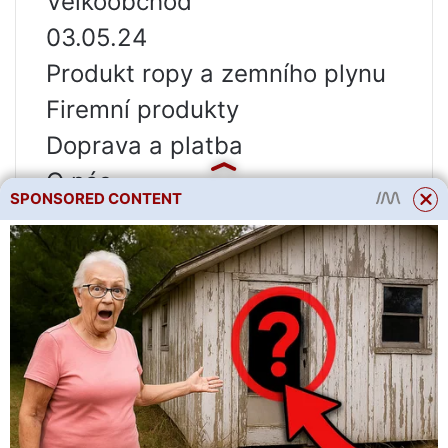
Velkoobchod
03.05.24
Produkt ropy a zemního plynu
Firemní produkty
Doprava a platba
O nás
SPONSORED CONTENT
2.0 8 recenzí
Kontakty
6 let placené stáže
Jekatěrinburg
+7 pořadové číslo