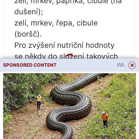
zelí, mrkev, paprika, cibule (na
dušení);
zelí, mrkev, řepa, cibule
(boršč).
Pro zvýšení nutriční hodnoty
se někdy do složení takových
SPONSORED CONTENT
talířů zařazují kousky
žampionů, hlíva ústřičná nebo
vařené lesní houby.