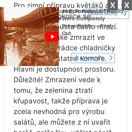
X
X
Pro zimní přípravu květáků a
květenství brokolice se
růžičková kapusta často mrazí.
Bílé zelí lze také zmrazit ve
speciální přihrádce chladničky
nebo v samostatné komoře.
Hlavní je dostupnost prostoru.
Důležité! Zmrazení vede k
tomu, že zelenina ztratí
křupavost, takže příprava je
zcela nevhodná pro výrobu
salátů, ale můžete z ní uvařit