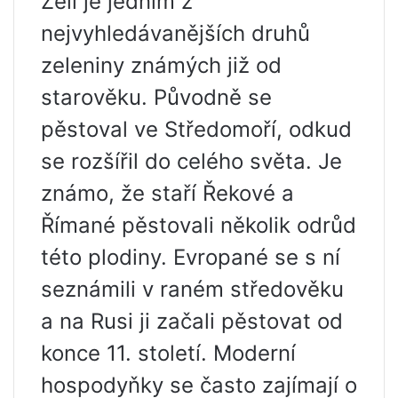
Zelí je jedním z
nejvyhledávanějších druhů
zeleniny známých již od
starověku. Původně se
pěstoval ve Středomoří, odkud
se rozšířil do celého světa. Je
známo, že staří Řekové a
Římané pěstovali několik odrůd
této plodiny. Evropané se s ní
seznámili v raném středověku
a na Rusi ji začali pěstovat od
konce 11. století. Moderní
hospodyňky se často zajímají o