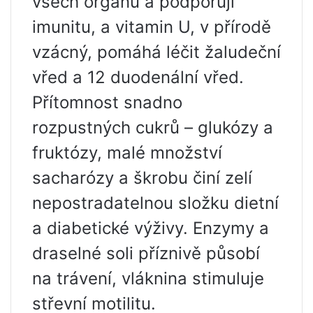
všech orgánů a podporují
imunitu, a vitamin U, v přírodě
vzácný, pomáhá léčit žaludeční
vřed a 12 duodenální vřed.
Přítomnost snadno
rozpustných cukrů – glukózy a
fruktózy, malé množství
sacharózy a škrobu činí zelí
nepostradatelnou složku dietní
a diabetické výživy. Enzymy a
draselné soli příznivě působí
na trávení, vláknina stimuluje
střevní motilitu.