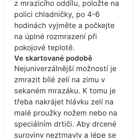
z mrazicího oddílu, položte na
polici chladničky, po 4-6
hodinách vyjměte a počkejte
na úplné rozmrazení při
pokojové teplotě.
Ve skartované podobě
Nejuniverzálnější možností je
zmrazit bílé zelí na zimu v
sekaném mrazáku. K tomu je
třeba nakrájet hlávku zelí na
malé proužky nožem nebo na
speciálním drtiči. Aby drcené
suroviny neztmavly a lépe se