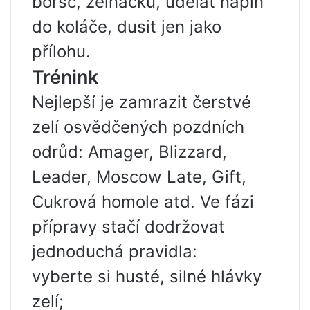
boršč, zelňačku, udělat náplň
do koláče, dusit jen jako
přílohu.
Trénink
Nejlepší je zamrazit čerstvé
zelí osvědčených pozdních
odrůd: Amager, Blizzard,
Leader, Moscow Late, Gift,
Cukrová homole atd. Ve fázi
přípravy stačí dodržovat
jednoduchá pravidla:
vyberte si husté, silné hlávky
zelí;