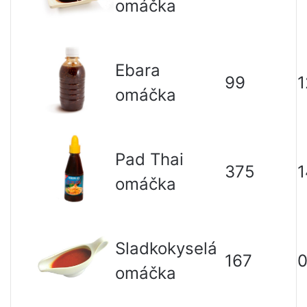
omáčka
Ebara
99
1
omáčka
Pad Thai
375
1
omáčka
Sladkokyselá
167
0
omáčka