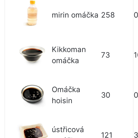
mirin omáčka
258
0
Kikkoman
73
1
omáčka
Omáčka
30
0
hoisin
ústřicová
121
3