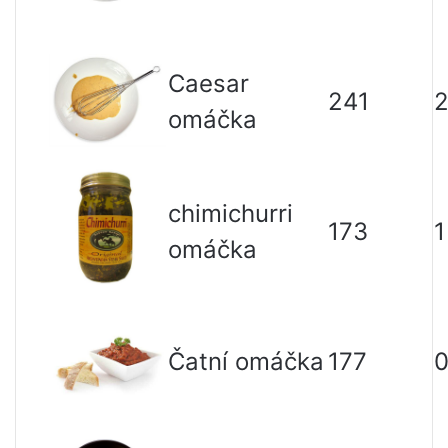
Caesar
241
2
omáčka
chimichurri
173
1
omáčka
Čatní omáčka
177
0