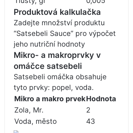
Tlustý, gr
0,005
Produktová kalkulačka
Zadejte množství produktu
“Satsebeli Sauce” pro výpočet
jeho nutriční hodnoty
Mikro- a makroprvky v
omáčce satsebeli
Satsebeli omáčka obsahuje
tyto prvky: popel, voda.
Mikro a makro prvek
Hodnota
Zola, Mr.
2
Voda, město
43