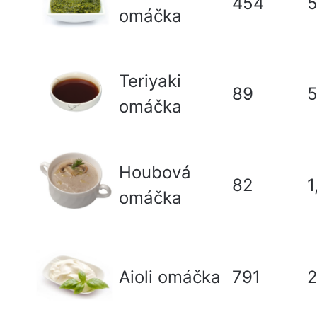
454
omáčka
Teriyaki
89
5
omáčka
Houbová
82
1
omáčka
Aioli omáčka
791