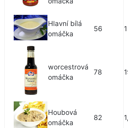
omáčka
Hlavní bílá
56
1
omáčka
worcestrová
78
1
omáčka
Houbová
82
1
omáčka