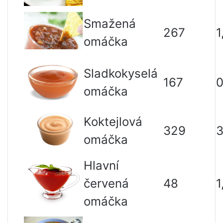
Smažená
267
1
omáčka
Sladkokyselá
167
0
omáčka
Koktejlová
329
3
omáčka
Hlavní
červená
48
1
omáčka