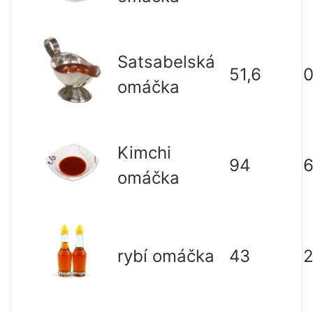
Satsabelská
51,6
0
omáčka
Kimchi
94
omáčka
rybí omáčka
43
2