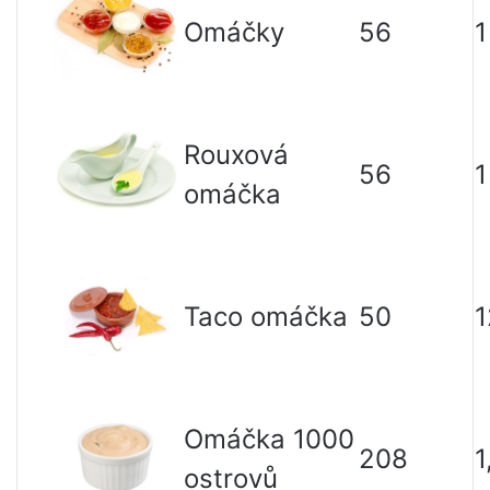
Omáčky
56
1
Rouxová
56
1
omáčka
Taco omáčka
50
1
Omáčka 1000
208
1
ostrovů