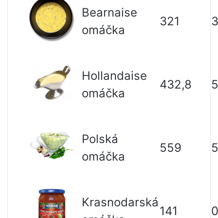
Bearnaise
321
omáčka
Hollandaise
432,8
5
omáčka
Polská
559
omáčka
Krasnodarská
141
0