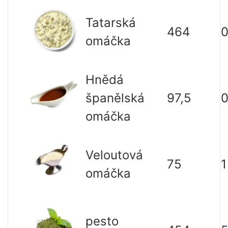
Tatarská
464
0
omáčka
Hnědá
španělská
97,5
0
omáčka
Veloutová
75
1
omáčka
pesto