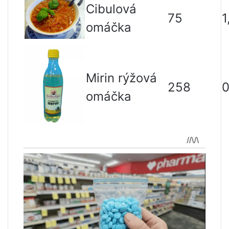
Cibulová
75
1
omáčka
Mirin rýžová
258
0
omáčka