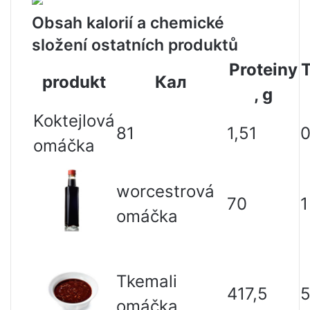
Obsah kalorií a chemické
složení ostatních produktů
Proteiny
T
produkt
Кал
, g
Koktejlová
81
1,51
0
omáčka
worcestrová
70
1
omáčka
Tkemali
417,5
omáčka