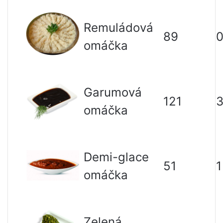
Remuládová
89
0
omáčka
Garumová
121
3
omáčka
Demi-glace
51
1
omáčka
Zelená