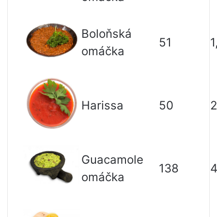
Boloňská
51
1
omáčka
Harissa
50
Guacamole
138
4
omáčka