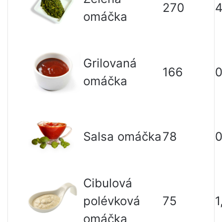
270
omáčka
Grilovaná
166
0
omáčka
Salsa omáčka
78
0
Cibulová
polévková
75
1
omáčka