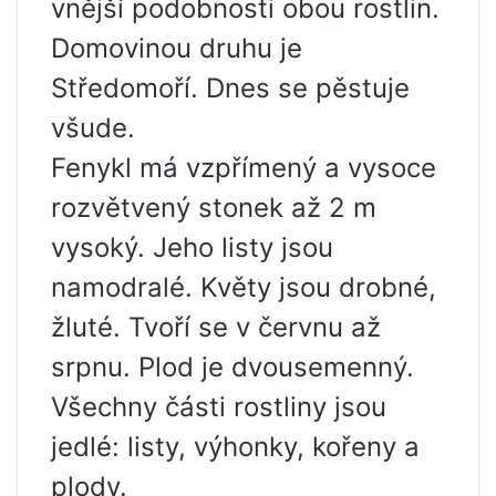
vnější podobnosti obou rostlin.
Domovinou druhu je
Středomoří. Dnes se pěstuje
všude.
Fenykl má vzpřímený a vysoce
rozvětvený stonek až 2 m
vysoký. Jeho listy jsou
namodralé. Květy jsou drobné,
žluté. Tvoří se v červnu až
srpnu. Plod je dvousemenný.
Všechny části rostliny jsou
jedlé: listy, výhonky, kořeny a
plody.