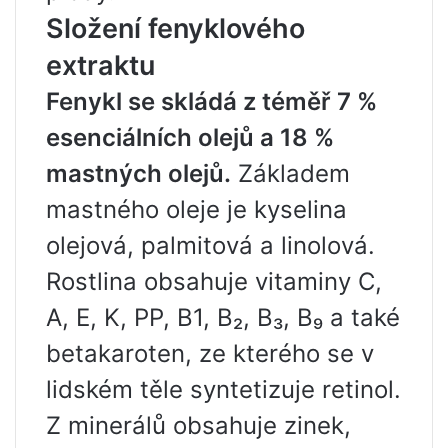
Složení fenyklového
extraktu
Fenykl se skládá z téměř 7 %
esenciálních olejů a 18 %
mastných olejů.
Základem
mastného oleje je kyselina
olejová, palmitová a linolová.
Rostlina obsahuje vitaminy C,
A, E, K, PP, B1, B₂, B₃, B₉ a také
betakaroten, ze kterého se v
lidském těle syntetizuje retinol.
Z minerálů obsahuje zinek,