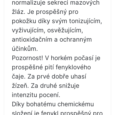
normalizuje sekreci mazových
žláz. Je prospěšný pro
pokožku díky svým tonizujícím,
vyživujícím, osvěžujícím,
antioxidačním a ochranným
účinkům.
Pozornost! V horkém počasí je
prospěšné pití fenyklového
čaje. Za prvé dobře uhasí
žízeň. Za druhé snižuje
intenzitu pocení.
Díky bohatému chemickému
složení je fenykl prospěšný pro