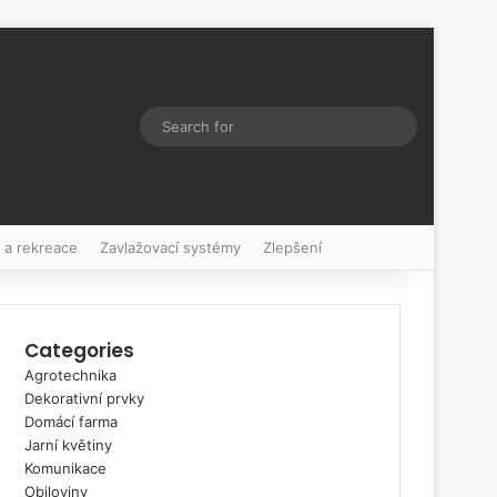
Switch skin
Search
for
 a rekreace
Zavlažovací systémy
Zlepšení
Categories
Agrotechnika
Dekorativní prvky
Domácí farma
Jarní květiny
Komunikace
Obiloviny