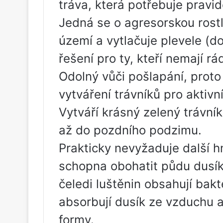
tráva, která potřebuje pravi
Jedná se o agresorskou rostl
území a vytlačuje plevele (do
řešení pro ty, kteří nemají rád
Odolný vůči pošlapání, proto 
vytváření trávníků pro aktivní
Vytváří krásný zelený trávník
až do pozdního podzimu.
Prakticky nevyžaduje další hn
schopna obohatit půdu dusík
čeledi luštěnin obsahují bakte
absorbují dusík ze vzduchu a
formy.