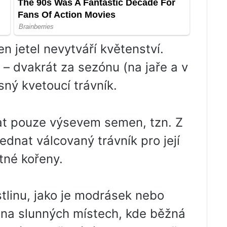
n jetel nevytváří květenství.
– dvakrát za sezónu (na jaře a v
ásný kvetoucí trávník.
skat pouze výsevem semen, tzn. Z
dnat válcovaný trávník pro její
tné kořeny.
tlinu, jako je modrásek nebo
it na slunných místech, kde běžná