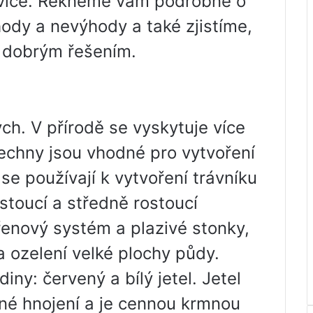
 více. Řekneme vám podrobně o
ýhody a nevýhody a také zjistíme,
mi dobrým řešením.
ých. V přírodě se vyskytuje více
všechny jsou vhodné pro vytvoření
 se používají k vytvoření trávníku
ostoucí a středně rostoucí
ořenový systém a plazivé stonky,
a ozelení velké plochy půdy.
diny: červený a bílý jetel. Jetel
ené hnojení a je cennou krmnou