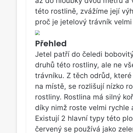
až do hloubky dvou metrů a
této rostlině, zvážíme její v
proč je jetelový trávník vel
Přehled
Jetel patří do čeledi bobovit
druhů této rostliny, ale ne 
trávníku. Z těch odrůd, které
na místě, se rozlišují nízko r
rostliny. Rostlina má silný k
díky nimž roste velmi rychle 
Existují 2 hlavní typy této plo
červený se používá jako zel