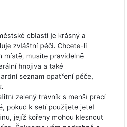
ěstské oblasti je krásný a
uje zvláštní péči. Chcete-li
m místě, musíte pravidelně
erální hnojiva a také
dardní seznam opatření péče,
k.
itní zelený trávník s menší prací
é, pokud k setí použijete jetel
tlinu, jejíž kořeny mohou klesnout