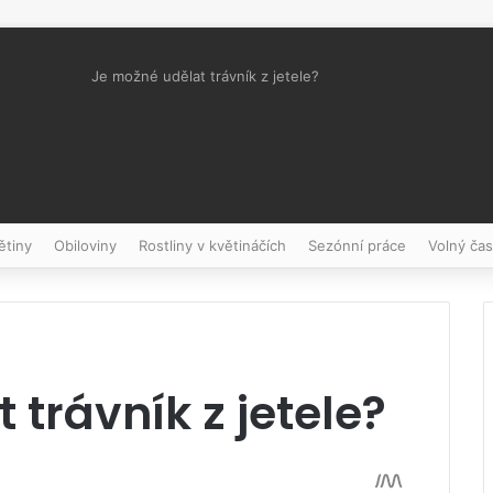
Je možné udělat trávník z jetele?
Pinterest
ětiny
Obiloviny
Rostliny v květináčích
Sezónní práce
Volný čas
 trávník z jetele?