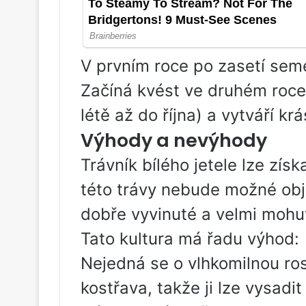
V prvním roce po zasetí seme
Začíná kvést ve druhém roce 
létě až do října) a vytváří kr
Výhody a nevýhody
Trávník bílého jetele lze zí
této trávy nebude možné obje
dobře vyvinuté a velmi mohu
Tato kultura má řadu výhod:
Nejedná se o vlhkomilnou ros
kostřava, takže ji lze vysad