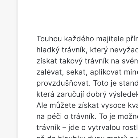
Touhou každého majitele přím
hladký trávník, který nevyžad
získat takový trávník na své
zalévat, sekat, aplikovat min
provzdušňovat. Toto je stan
která zaručují dobrý výslede
Ale můžete získat vysoce kval
na péči o trávník. To je možn
trávník – jde o vytrvalou ros