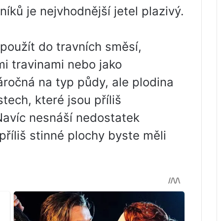
níků je nejvhodnější jetel plazivý.
l použít do travních směsí,
mi travinami nebo jako
áročná na typ půdy, ale plodina
ech, které jsou příliš
avíc nesnáší nedostatek
příliš stinné plochy byste měli