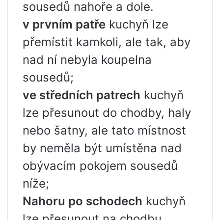
sousedů nahoře a dole.
v prvním patře
kuchyň lze
přemístit kamkoli, ale tak, aby
nad ní nebyla koupelna
sousedů;
ve středních patrech
kuchyň
lze přesunout do chodby, haly
nebo šatny, ale tato místnost
by neměla být umístěna nad
obývacím pokojem sousedů
níže;
Nahoru po schodech
kuchyň
lze přesunout na chodbu,