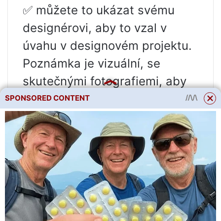
✅ můžete to ukázat svému
designérovi, aby to vzal v
úvahu v designovém projektu.
Poznámka je vizuální, se
skutečnými fotografiemi, aby
každý pochopil.
SPONSORED CONTENT
Získejte důležité informace o
tom, co dělat a co nedělat
opravy
Jak nainstalovat elektrický
sporák
Plynový sporák lze vyměnit za