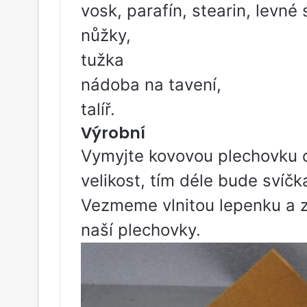
vosk, parafín, stearin, levné 
nůžky,
tužka
nádoba na tavení,
talíř.
Výrobní
Vymyjte kovovou plechovku od
velikost, tím déle bude svíčk
Vezmeme vlnitou lepenku a 
naší plechovky.