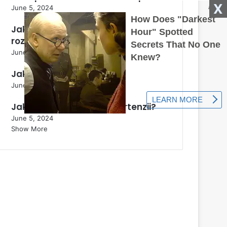
X
June 5, 2024
Jak se rostlina Perovskia
rozmnožuje?
June 5, 2024
Jak správně zmrazit zelí?
June 5, 2024
Jak připravit půdu pro hortenzii?
June 5, 2024
Show More