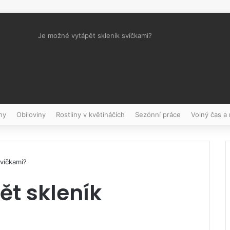
Je možné vytápět skleník svíčkami?
Pinterest
ny
Obiloviny
Rostliny v květináčích
Sezónní práce
Volný čas a
víčkami?
t skleník