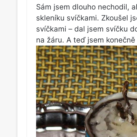
Sám jsem dlouho nechodil, al
skleníku svíčkami. Zkoušel j
svíčkami – dal jsem svíčku do
na žáru. A teď jsem konečně p