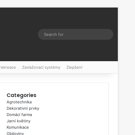
Switch skin
Search
for
 rekreace
Zavlažovací systémy
Zlepšení
Categories
Agrotechnika
Dekorativní prvky
Domácí farma
Jarní květiny
Komunikace
Obiloviny