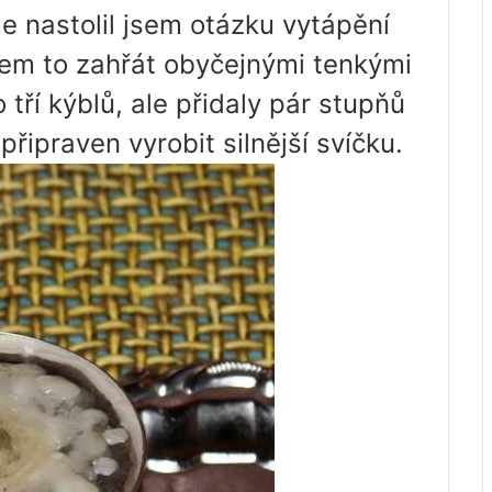
e nastolil jsem otázku vytápění
sem to zahřát obyčejnými tenkými
 tří kýblů, ale přidaly pár stupňů
řipraven vyrobit silnější svíčku.