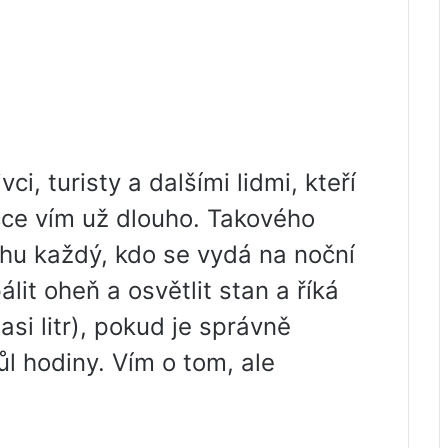
ci, turisty a dalšími lidmi, kteří
víčce vím už dlouho. Takového
hu každý, kdo se vydá na noční
lit oheň a osvětlit stan a říká
asi litr), pokud je správně
l hodiny. Vím o tom, ale