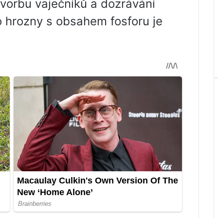
tvorbu vaječníků a dozrávání
o hrozny s obsahem fosforu je