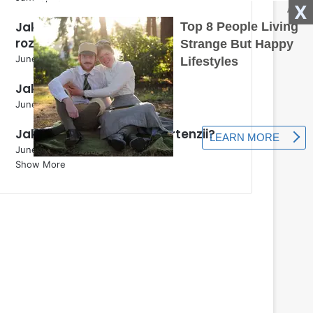
X
Jak se rostlina Perovskia
rozmnožuje?
June 5, 2024
Jak správně zmrazit zelí?
June 5, 2024
Jak připravit půdu pro hortenzii?
June 5, 2024
Show More