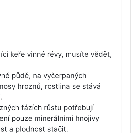
ící keře vinné révy, musíte vědět,
ivné půdě, na vyčerpaných
nosy hroznů, rostlina se stává
.
ůzných fázích růstu potřebují
mení pouze minerálními hnojivy
st a plodnost stačit.