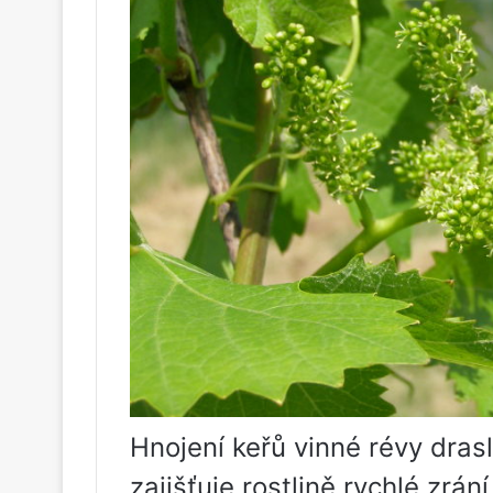
Hnojení keřů vinné révy dras
zajišťuje rostlině rychlé zrán