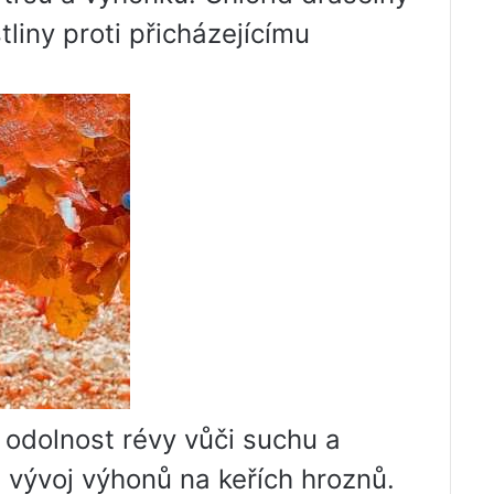
liny proti přicházejícímu
 odolnost révy vůči suchu a
a vývoj výhonů na keřích hroznů.