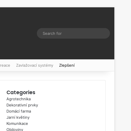
Switch skin
Search
for
kreace
Zavlažovací systémy
Zlepšení
Categories
Agrotechnika
Dekorativní prvky
Domácí farma
Jarní květiny
Komunikace
Obiloviny