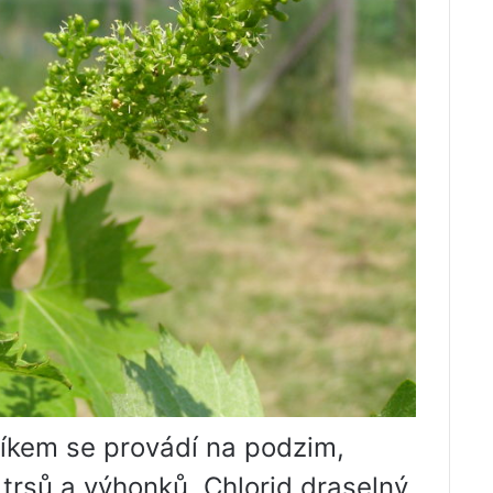
líkem se provádí na podzim,
í trsů a výhonků. Chlorid draselný