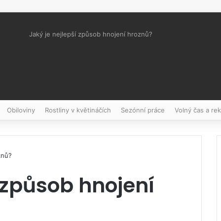
Jaký je nejlepší způsob hnojení hroznů?
Pinterest
Obiloviny
Rostliny v květináčích
Sezónní práce
Volný čas a re
znů?
í způsob hnojení