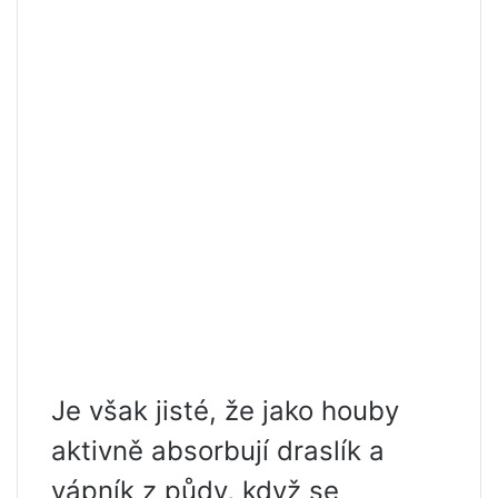
Je však jisté, že jako houby
aktivně absorbují draslík a
vápník z půdy, když se