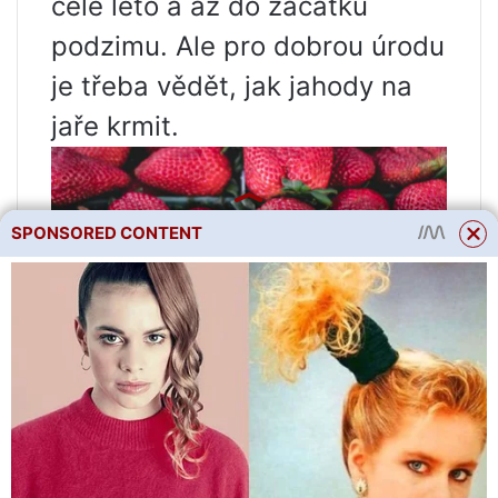
celé léto a až do začátku
podzimu. Ale pro dobrou úrodu
je třeba vědět, jak jahody na
jaře krmit.
SPONSORED CONTENT
OBSAH
Kdy krmit jahody?