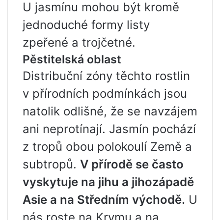
U jasmínu mohou být kromě
jednoduché formy listy
zpeřené a trojčetné.
Pěstitelská oblast
Distribuční zóny těchto rostlin
v přírodních podmínkách jsou
natolik odlišné, že se navzájem
ani neprotínají. Jasmín pochází
z tropů obou polokoulí Země a
subtropů.
V přírodě se často
vyskytuje na jihu a jihozápadě
Asie a na Středním východě.
U
nás roste na Krymu a na