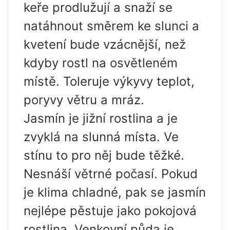
keře prodlužují a snaží se
natáhnout směrem ke slunci a
kvetení bude vzácnější, než
kdyby rostl na osvětleném
místě. Toleruje výkyvy teplot,
poryvy větru a mráz.
Jasmín je jižní rostlina a je
zvyklá na slunná místa. Ve
stínu to pro něj bude těžké.
Nesnáší větrné počasí. Pokud
je klima chladné, pak se jasmín
nejlépe pěstuje jako pokojová
rostlina. Venkovní půda je