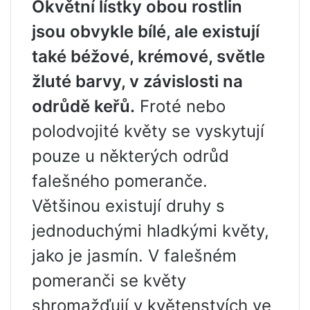
Okvětní lístky obou rostlin
jsou obvykle bílé, ale existují
také béžové, krémové, světle
žluté barvy, v závislosti na
odrůdě keřů.
Froté nebo
polodvojité květy se vyskytují
pouze u některých odrůd
falešného pomeranče.
Většinou existují druhy s
jednoduchými hladkými květy,
jako je jasmín. V falešném
pomeranči se květy
shromažďují v květenstvích ve