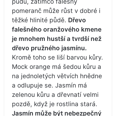
půdu, zatímco falešný
pomeranč může růst v dobré i
těžké hlinité půdě.
Dřevo
falešného oranžového kmene
je mnohem hustší a tvrdší než
dřevo pružného jasmínu.
Kromě toho se liší barvou kůry.
Mock orange má šedou kůru a
na jednoletých větvích hnědne
a odlupuje se. Jasmín má
zelenou kůru a dřevnatí velmi
pozdě, když je rostlina stará.
Jasmín může být nebezpečný