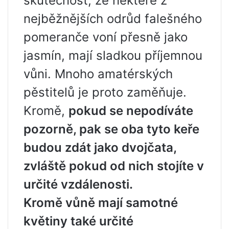
skutečnost, že některé z
nejběžnějších odrůd falešného
pomeranče voní přesně jako
jasmín, mají sladkou příjemnou
vůni. Mnoho amatérských
pěstitelů je proto zaměňuje.
Kromě,
pokud se nepodíváte
pozorně, pak se oba tyto keře
budou zdát jako dvojčata,
zvláště pokud od nich stojíte v
určité vzdálenosti.
Kromě vůně mají samotné
květiny také určité