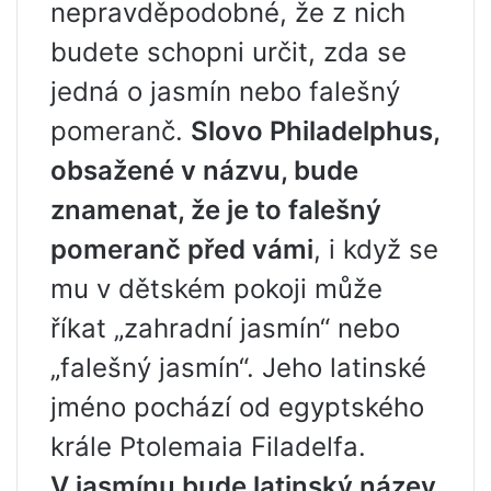
nepravděpodobné, že z nich
budete schopni určit, zda se
jedná o jasmín nebo falešný
pomeranč.
Slovo Philadelphus,
obsažené v názvu, bude
znamenat, že je to falešný
pomeranč před vámi
, i když se
mu v dětském pokoji může
říkat „zahradní jasmín“ nebo
„falešný jasmín“. Jeho latinské
jméno pochází od egyptského
krále Ptolemaia Filadelfa.
V jasmínu bude latinský název