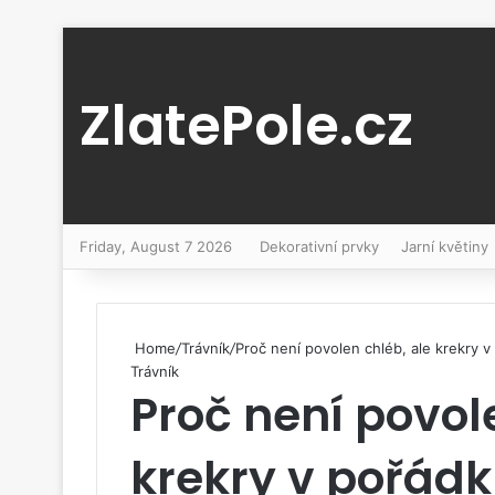
ZlatePole.cz
Friday, August 7 2026
Dekorativní prvky
Jarní květiny
Home
/
Trávník
/
Proč není povolen chléb, ale krekry 
Trávník
Proč není povol
krekry v pořád