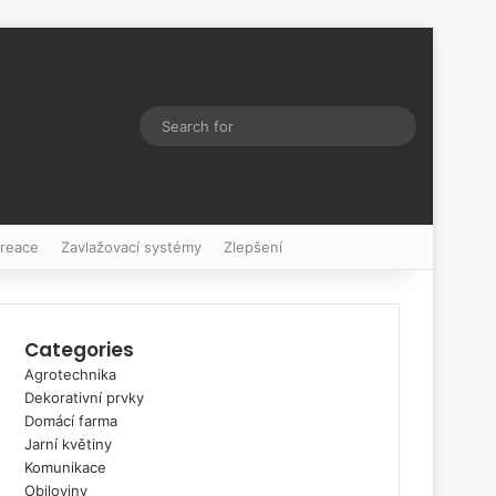
Switch skin
Search
for
kreace
Zavlažovací systémy
Zlepšení
Categories
Agrotechnika
Dekorativní prvky
Domácí farma
Jarní květiny
Komunikace
Obiloviny