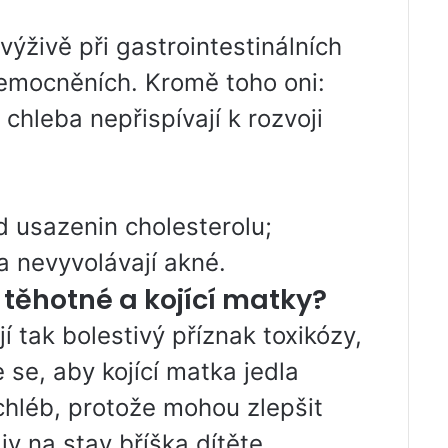
 výživě při gastrointestinálních
emocněních. Kromě toho oni:
 chleba nepřispívají k rozvoji
d usazenin cholesterolu;
a nevyvolávají akné.
těhotné a kojící matky?
 tak bolestivý příznak toxikózy,
 se, aby kojící matka jedla
chléb, protože mohou zlepšit
liv na stav bříška dítěte.