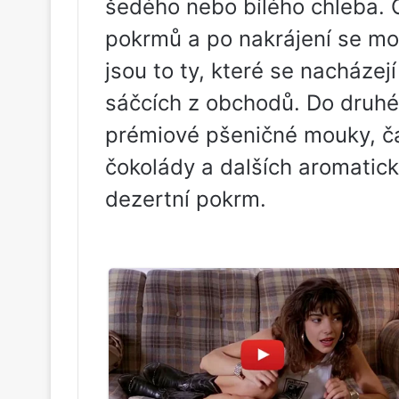
šedého nebo bílého chleba. 
pokrmů a po nakrájení se m
jsou to ty, které se nacházej
sáčcích z obchodů. Do druhé 
prémiové pšeničné mouky, ča
čokolády a dalších aromatick
dezertní pokrm.