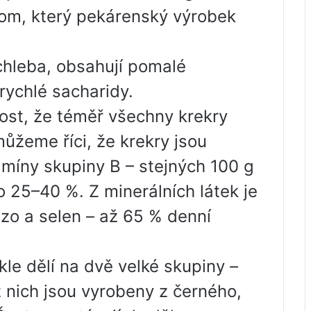
a tom, který pekárenský výrobek
chleba, obsahují pomalé
rychlé sacharidy.
st, že téměř všechny krekry
ůžeme říci, že krekry jsou
amíny skupiny B – stejných 100 g
o 25–40 %. Z minerálních látek je
zo a selen – až 65 % denní
le dělí na dvě velké skupiny –
nich jsou vyrobeny z černého, ​​