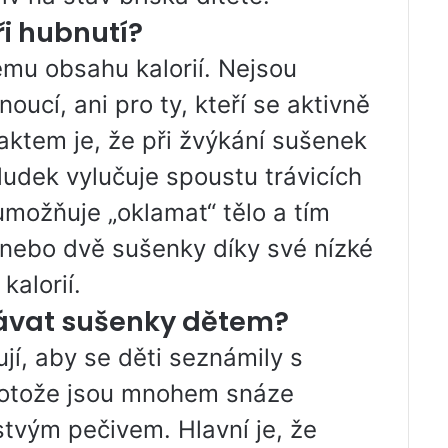
ři hubnutí?
ému obsahu kalorií. Nejsou
oucí, ani pro ty, kteří se aktivně
Faktem je, že při žvýkání sušenek
ludek vylučuje spoustu trávicích
možňuje „oklamat“ tělo a tím
st nebo dvě sušenky díky své nízké
alorií.
ávat sušenky dětem?
jí, aby se děti seznámily s
rotože jsou mnohem snáze
stvým pečivem. Hlavní je, že