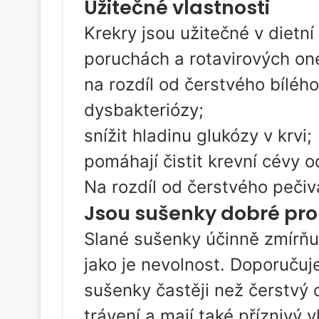
Užitečné vlastnosti
Krekry jsou užitečné v dietní
poruchách a rotavirových on
na rozdíl od čerstvého bílého
dysbakteriózy;
snížit hladinu glukózy v krvi;
pomáhají čistit krevní cévy o
Na rozdíl od čerstvého pečiv
Jsou sušenky dobré pro 
Slané sušenky účinně zmírňují
jako je nevolnost. Doporučuje
sušenky častěji než čerstvý 
trávení a mají také příznivý v