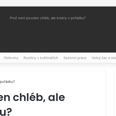
Proč není povolen chléb, ale krekry v pořádku?
Pinterest
Obiloviny
Rostliny v květináčích
Sezónní práce
Volný čas a re
v pořádku?
en chléb, ale
ku?