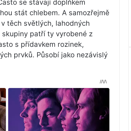
Často se stávají doplňkem
ohou stát chlebem. A samozřejmě
í v těch světlých, lahodných
skupiny patří ty vyrobené z
sto s přídavkem rozinek,
ých prvků. Působí jako nezávislý