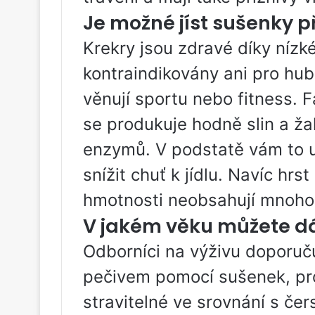
Je možné jíst sušenky p
Krekry jsou zdravé díky nízk
kontraindikovány ani pro hubn
věnují sportu nebo fitness. 
se produkuje hodně slin a ža
enzymů. V podstatě vám to u
snížit chuť k jídlu. Navíc hr
hmotnosti neobsahují mnoho k
V jakém věku můžete d
Odborníci na výživu doporuču
pečivem pomocí sušenek, p
stravitelné ve srovnání s čer