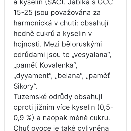
a kyselin (SAC). Jablka s GCC
15-25 jsou považována za
harmonická v chuti: obsahují
hodně cukrů a kyselin v
hojnosti. Mezi běloruskými
odrůdami jsou to „vesyalana“,
„paměť Kovalenka“,
„dyyament“, „belana“, „paměť
Sikory“.
Tuzemské odrůdy obsahují
oproti jižním více kyselin (0,5-
0,9 %) a naopak méně cukru.
Chuť ovoce je také ovlivněna