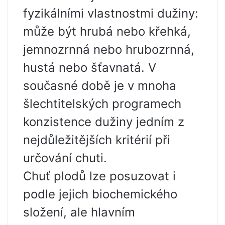
fyzikálními vlastnostmi dužiny:
může být hrubá nebo křehká,
jemnozrnná nebo hrubozrnná,
hustá nebo šťavnatá. V
současné době je v mnoha
šlechtitelských programech
konzistence dužiny jedním z
nejdůležitějších kritérií při
určování chuti.
Chuť plodů lze posuzovat i
podle jejich biochemického
složení, ale hlavním