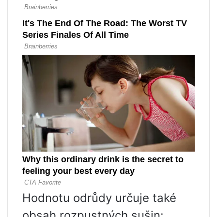
Hodnotu odrůdy určuje také
obsah rozpustných sušin: