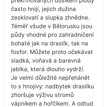
překrmovaných dusíkem plody
často hnijí, jejich dužina
zesklovatí a slupka zhnědne.
Téměř všude v Bělorusku jsou
půdy vhodné pro zahradničení
bohaté jak na draslík, tak na
fosfor. Můžete proto očekávat
sladká, voňavá a barevná
jablka, která dlouho vydrží.
Je velmi důležité nepřehánět
to s hnojivy: nadbytek draslíku
zhoršuje výživu stromů
vápníkem a hořčíkem. A odtud