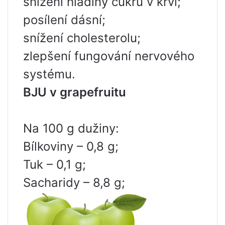
snížení hladiny cukru v krvi;
posílení dásní;
snížení cholesterolu;
zlepšení fungování nervového
systému.
BJU v grapefruitu
Na 100 g dužiny:
Bílkoviny – 0,8 g;
Tuk – 0,1 g;
Sacharidy – 8,8 g;