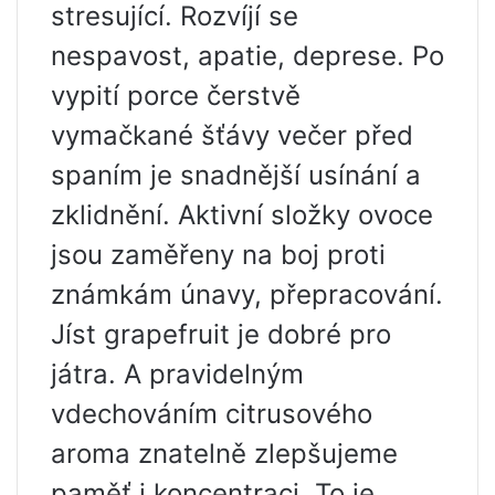
stresující. Rozvíjí se
nespavost, apatie, deprese. Po
vypití porce čerstvě
vymačkané šťávy večer před
spaním je snadnější usínání a
zklidnění. Aktivní složky ovoce
jsou zaměřeny na boj proti
známkám únavy, přepracování.
Jíst grapefruit je dobré pro
játra. A pravidelným
vdechováním citrusového
aroma znatelně zlepšujeme
paměť i koncentraci. To je