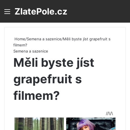
ZlatePole.cz
Menu
S
Home
/
Semena a sazenice
/
Měli byste jíst grapefruit s
filmem?
Semena a sazenice
Měli byste jíst
grapefruit s
filmem?