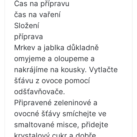
Čas na přípravu
čas na vaření
Složení
příprava
Mrkev a jablka důkladně
omyjeme a oloupeme a
nakrájíme na kousky. Vytlačte
šťávu z ovoce pomocí
odšťavňovače.
Připravené zeleninové a
ovocné šťávy smíchejte ve
smaltované misce, přidejte
krystalový cukr a dobře