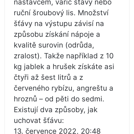
nástavcem, vařič šťávy nebo
ruční šroubový lis. Množství
šťávy na výstupu závisí na
způsobu získání nápoje a
kvalitě surovin (odrůda,
zralost). Takže například z 10
kg jablek a hrušek získáte asi
čtyři až šest litrů a z
červeného rybízu, angreštu a
hroznů – od pěti do sedmi.
Existují dva způsoby, jak
uchovat šťávu:
13. července 2022, 20:48