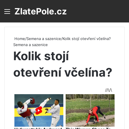
ZlatePole.cz
Menu
S
Home
/
Semena a sazenice
/
Kolik stojí otevření včelína?
Semena a sazenice
Kolik stojí
otevření včelína?