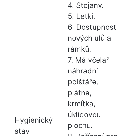
4. Stojany.
5. Letki.
6. Dostupnost
nových úlů a
rámků.
7. Má včelař
náhradní
polštáře,
plátna,
krmítka,
úklidovou
Hygienický
plochu.
stav