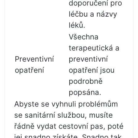
doporučení pro
léčbu a názvy
léků.
Všechna
terapeutická a
Preventivní
preventivní
opatření
opatření jsou
podrobně
popsána.
Abyste se vyhnuli problémům
se sanitární službou, musíte
řádně vydat cestovní pas, poté
jej snadno získáte. Snadno tak