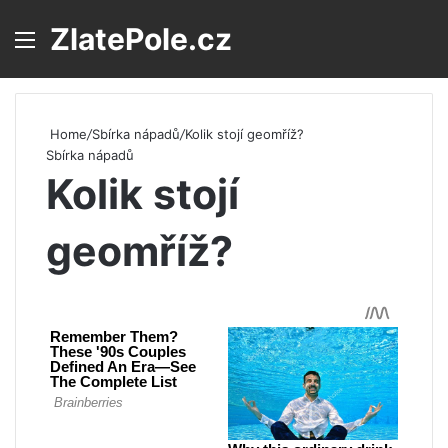
ZlatePole.cz
Menu
S
Home
/
Sbírka nápadů
/
Kolik stojí geomříž?
Sbírka nápadů
Kolik stojí
geomříž?