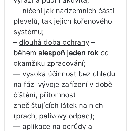
výrazná půdní aktivita;
— ničení jak nadzemních částí
plevelů, tak jejich kořenového
systému;
–
dlouhá doba ochrany
–
během
alespoň jeden rok
od
okamžiku zpracování;
— vysoká účinnost bez ohledu
na fázi vývoje zařízení v době
čištění, přítomnost
znečišťujících látek na nich
(prach, palivový odpad);
— aplikace na odrůdy a