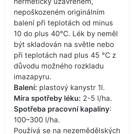
hermeticky uzavřeném,
nepoškozeném originálním
balení při teplotách od minus
10 do plus 40°C. Lék by neměl
být skladován na světle nebo
při teplotách nad plus 45 °C z
důvodu možného rozkladu
imazapyru.
Balení:
plastový kanystr 1l.
Míra spotřeby léku:
2-5 l/ha.
Spotřeba pracovní kapaliny
:
100–300 l/ha.
Používá se na nezemědělských