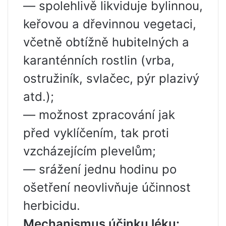
— spolehlivě likviduje bylinnou,
keřovou a dřevinnou vegetaci,
včetně obtížně hubitelných a
karanténních rostlin (vrba,
ostružiník, svlačec, pýr plazivý
atd.);
— možnost zpracování jak
před vyklíčením, tak proti
vzcházejícím plevelům;
— srážení jednu hodinu po
ošetření neovlivňuje účinnost
herbicidu.
Mechanismus účinku léku: