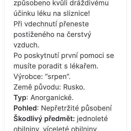
způsobeno kvůli dráždivému
účinku léku na sliznice!
Při vdechnutí přeneste
postiženého na čerstvý
vzduch.
Po poskytnutí první pomoci se
musíte poradit s lékařem.
Výrobce: “srpen”.
Země původu: Rusko.
Typ
: Anorganické.
Pohled
: Nepřetržité působení
Škodlivý předmět:
jednoleté
obilniny, víceleté obilniny,