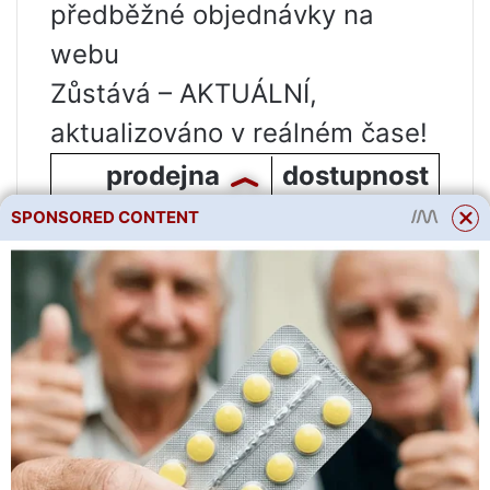
předběžné objednávky na
webu
Zůstává – AKTUÁLNÍ,
aktualizováno v reálném čase!
prodejna
dostupnost
Perovo
17
SPONSORED CONTENT
Rokossovský
na
bulvár
objednávku
Zanechte recenzi o produktu
Žádné recenze produktu