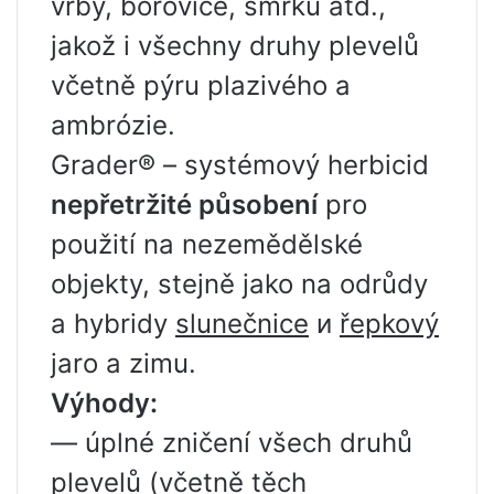
vrby, borovice, smrku atd.,
jakož i všechny druhy plevelů
včetně pýru plazivého a
ambrózie.
Grader® – systémový herbicid
nepřetržité působení
pro
použití na nezemědělské
objekty, stejně jako na odrůdy
a hybridy
slunečnice
и
řepkový
jaro a zimu.
Výhody:
— úplné zničení všech druhů
plevelů (včetně těch