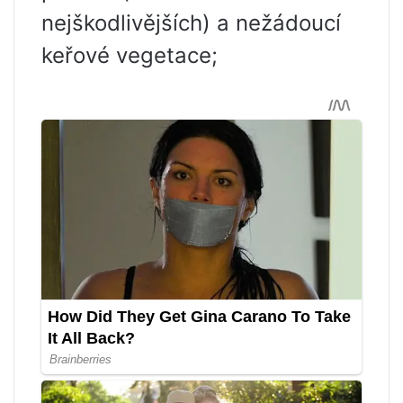
nejškodlivějších) a nežádoucí
keřové vegetace;