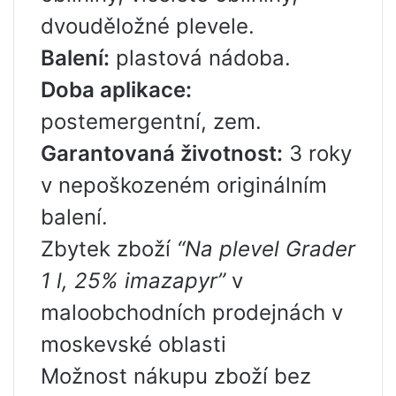
dvouděložné plevele.
Balení:
plastová nádoba.
Doba aplikace:
postemergentní, zem.
Garantovaná životnost:
3 roky
v nepoškozeném originálním
balení.
Zbytek zboží
“Na plevel Grader
1 l, 25% imazapyr”
v
maloobchodních prodejnách v
moskevské oblasti
Možnost nákupu zboží bez