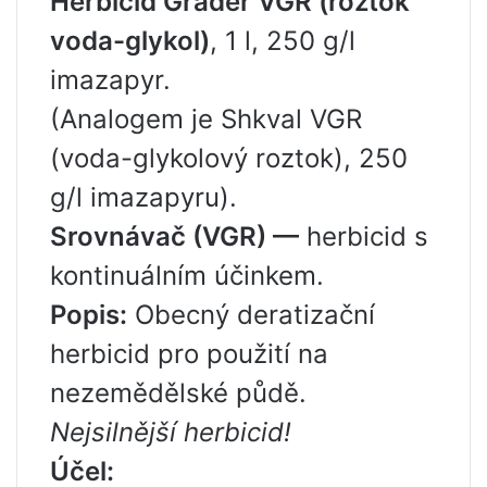
Herbicid Grader VGR (roztok
voda-glykol)
, 1 l, 250 g/l
imazapyr.
(Analogem je Shkval VGR
(voda-glykolový roztok), 250
g/l imazapyru).
Srovnávač (VGR) —
herbicid s
kontinuálním účinkem.
Popis:
Obecný deratizační
herbicid pro použití na
nezemědělské půdě.
Nejsilnější herbicid!
Účel: