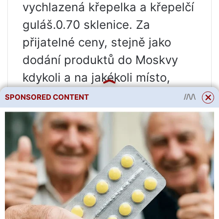
vychlazená křepelka a křepelčí
guláš.0.70 sklenice. Za
přijatelné ceny, stejně jako
dodání produktů do Moskvy
kdykoli a na jakékoli místo,
které určíte. Zveme obchody a
SPONSORED CONTENT
základny ke spolupráci.
Vakuové balení je možné a
trvanlivost se zvyšuje na 30
dní. Uzené křepelky lze
objednat jednotlivě, 1 kus za
190 rublů. a v kilogramech 1 kg
– 950 rublů. Čerstvě chlazené