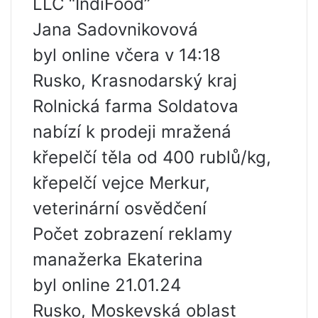
LLC “IndiFood”
Jana Sadovnikovová
byl online včera v 14:18
Rusko, Krasnodarský kraj
Rolnická farma Soldatova
nabízí k prodeji mražená
křepelčí těla od 400 rublů/kg,
křepelčí vejce Merkur,
veterinární osvědčení
Počet zobrazení reklamy
manažerka Ekaterina
byl online 21.01.24
Rusko, Moskevská oblast