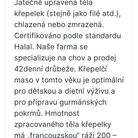
Jatečně upravená těla
křepelek (stejně jako filé atd.),
chlazená nebo zmrazená.
Certifikováno podle standardu
Halal. Naše farma se
specializuje na chov a prodej
42denní drůbeže. Křepelčí
maso v tomto věku je optimální
pro dětskou a dietní výživu a
pro přípravu gurmánských
pokrmů. Hmotnost
zpracovaného těla křepelky
má „francouzskou“ ráži 200 –