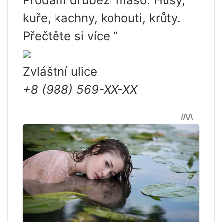
Prodám drůbeží maso. Husy,
kuře, kachny, kohouti, krůty.
Přečtěte si více “
Zvláštní ulice
+8 (988) 569-XX-XX