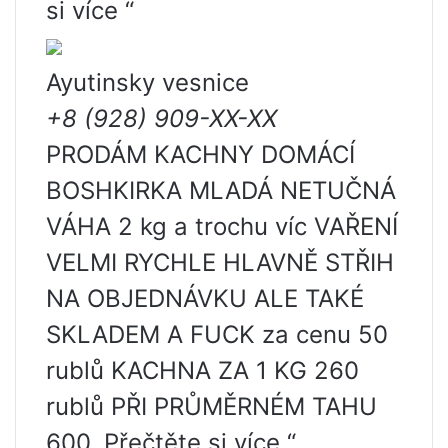
si více “
Ayutinsky vesnice
+8 (928) 909-XX-XX
PRODÁM KACHNY DOMÁCÍ
BOSHKIRKA MLADÁ NETUČNÁ
VÁHA 2 kg a trochu víc VAŘENÍ
VELMI RYCHLE HLAVNĚ STŘIH
NA OBJEDNÁVKU ALE TAKÉ
SKLADEM A FUCK za cenu 50
rublů KACHNA ZA 1 KG 260
rublů PŘI PRŮMĚRNÉM TAHU
600. Přečtěte si více “