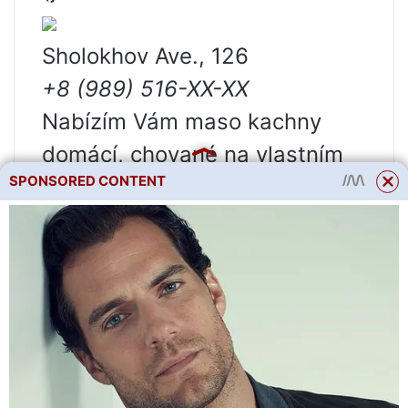
Sholokhov Ave., 126
+8 (989) 516-XX-XX
Nabízím Vám maso kachny
domácí, chované na vlastním
SPONSORED CONTENT
dvorku, na přírodním krmivu
vlastní produkce, bez
přidávání jakýchkoli chemikálií
a urychlovačů růstu. Maso je
jemné. Přečtěte si více “
Privokzalnaja st.