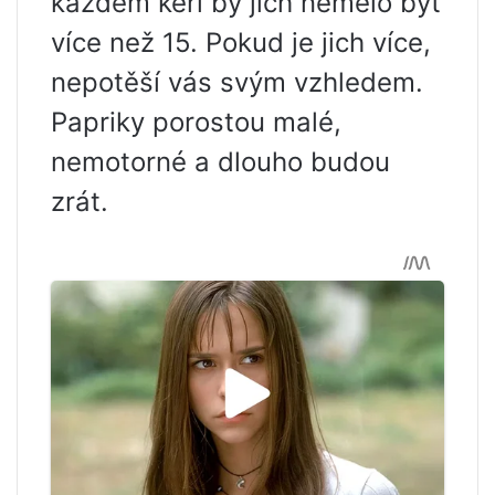
každém keři by jich nemělo být
více než 15. Pokud je jich více,
nepotěší vás svým vzhledem.
Papriky porostou malé,
nemotorné a dlouho budou
zrát.