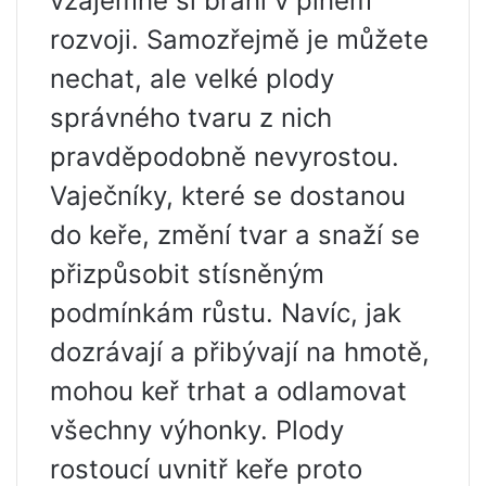
vzájemně si brání v plném
rozvoji. Samozřejmě je můžete
nechat, ale velké plody
správného tvaru z nich
pravděpodobně nevyrostou.
Vaječníky, které se dostanou
do keře, změní tvar a snaží se
přizpůsobit stísněným
podmínkám růstu. Navíc, jak
dozrávají a přibývají na hmotě,
mohou keř trhat a odlamovat
všechny výhonky. Plody
rostoucí uvnitř keře proto