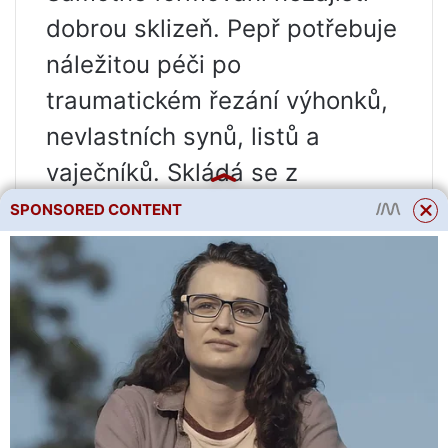
dobrou sklizeň. Pepř potřebuje
náležitou péči po
traumatickém řezání výhonků,
nevlastních synů, listů a
vaječníků. Skládá se z
následujícího:
SPONSORED CONTENT
Podvazky.
Keře by měly být
vázány na podpěry a mříže.
Toto opatření je nezbytné, aby
se zajistilo, že se větve
neodlomí pod tíhou vaječníků.
Zavlažování.
Zavlažování se