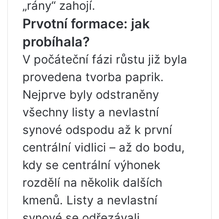
„rány“ zahojí.
Prvotní formace: jak
probíhala?
V počáteční fázi růstu již byla
provedena tvorba paprik.
Nejprve byly odstraněny
všechny listy a nevlastní
synové odspodu až k první
centrální vidlici – až do bodu,
kdy se centrální výhonek
rozdělí na několik dalších
kmenů. Listy a nevlastní
synové se odřezávali