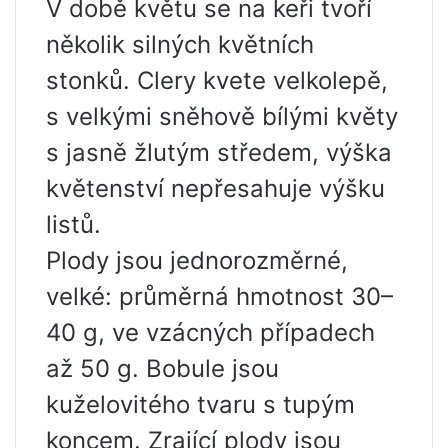
V době květu se na keři tvoří
několik silných květních
stonků. Clery kvete velkolepě,
s velkými sněhově bílými květy
s jasně žlutým středem, výška
květenství nepřesahuje výšku
listů.
Plody jsou jednorozměrné,
velké: průměrná hmotnost 30–
40 g, ve vzácných případech
až 50 g. Bobule jsou
kuželovitého tvaru s tupým
koncem. Zrající plody jsou