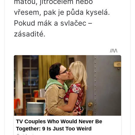
mátou, jitrocelem nebo
vřesem, pak je půda kyselá.
Pokud mák a svlačec –
zásadité.