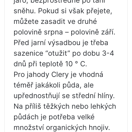
jaro, bezprostředně po tání
sněhu. Pokud si však přejete,
můžete zasadit ve druhé
polovině srpna – polovině září.
Před jarní výsadbou je třeba
sazenice “otužit” po dobu 3-4
dnů při teplotě 10 ° C.
Pro jahody Clery je vhodná
téměř jakákoli půda, ale
upřednostňují se střední hlíny.
Na příliš těžkých nebo lehkých
půdách je potřeba velké
množství organických hnojiv.