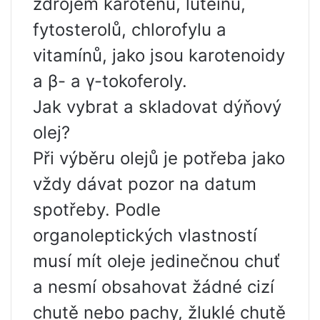
zdrojem karotenů, luteinu,
fytosterolů, chlorofylu a
vitamínů, jako jsou karotenoidy
a β- a γ-tokoferoly.
Jak vybrat a skladovat dýňový
olej?
Při výběru olejů je potřeba jako
vždy dávat pozor na datum
spotřeby. Podle
organoleptických vlastností
musí mít oleje jedinečnou chuť
a nesmí obsahovat žádné cizí
chutě nebo pachy, žluklé chutě