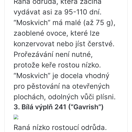
Raná odrůda, která začíná
vydávat asi za 95-110 dní.
“Moskvich” má malé (až 75 g),
zaoblené ovoce, které lze
konzervovat nebo jíst čerstvé.
Prořezávání není nutné,
protože keře rostou nízko.
“Moskvich” je docela vhodný
pro pěstování na otevřených
plochách, odolných vůči plísni.
3. Bílá výplň 241
(“Gavrish”)
Raná nízko rostoucí odrůda.