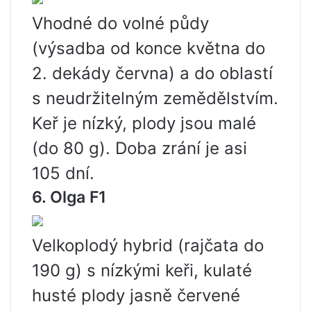
Vhodné do volné půdy
(výsadba od konce května do
2. dekády června) a do oblastí
s neudržitelným zemědělstvím.
Keř je nízký, plody jsou malé
(do 80 g). Doba zrání je asi
105 dní.
6. Olga F1
Velkoplodý hybrid (rajčata do
190 g) s nízkými keři, kulaté
husté plody jasně červené