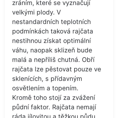
zráním, které se vyznačují
velkými plody. V
nestandardních teplotních
podmínkách taková rajčata
nestihnou získat optimální
váhu, naopak sklizeň bude
malá a nepříliš chutná. Obří
rajčata lze pěstovat pouze ve
sklenících, s přídavným
osvětlením a topením.
Kromě toho stojí za zvážení
půdní faktor. Rajčata nemají
ráda jílovitou a těžkou půdu,