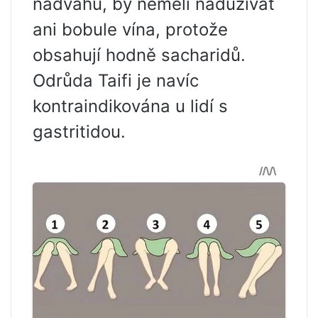
nadváhu, by neměli nadužívat
ani bobule vína, protože
obsahují hodně sacharidů.
Odrůda Taifi je navíc
kontraindikována u lidí s
gastritidou.