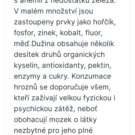
s anémií z nedostatku železa.
V malém množství jsou
zastoupeny prvky jako hořčík,
fosfor, zinek, kobalt, fluor,
měď.Dužina obsahuje několik
desítek druhů organických
kyselin, antioxidanty, pektin,
enzymy a cukry. Konzumace
hroznů se doporučuje všem,
kteří zažívají velkou fyzickou i
psychickou zátěž, neboť
obohacují mozek o látky
nezbytné pro jeho plné