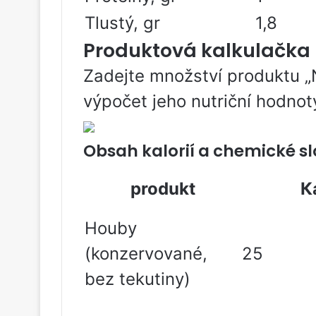
Tlustý, gr
1,8
Produktová kalkulačka
Zadejte množství produktu 
výpočet jeho nutriční hodnot
Obsah kalorií a chemické s
produkt
К
Houby
(konzervované,
25
bez tekutiny)