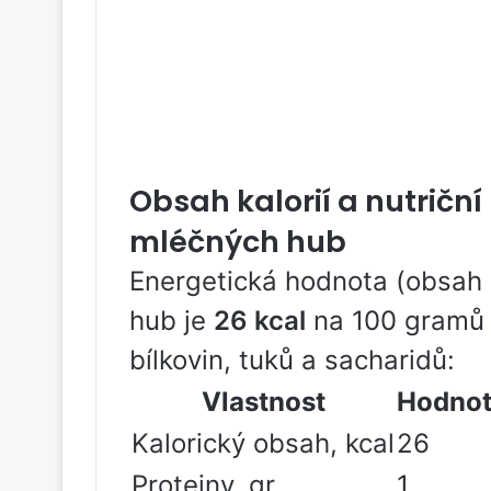
Obsah kalorií a nutrič
mléčných hub
Energetická hodnota (obsah 
hub je
26 kcal
na 100 gramů 
bílkovin, tuků a sacharidů:
Vlastnost
Hodno
Kalorický obsah, kcal
26
Proteiny, gr
1