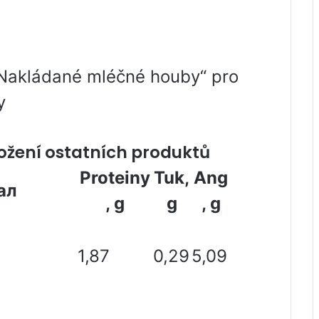
„Nakládané mléčné houby“ pro
y
ložení ostatních produktů
Proteiny
Tuk,
Ang
ал
, g
g
, g
1,87
0,29
5,09