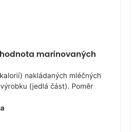
ní hodnota marinovaných
kalorií) nakládaných mléčných
výrobku (jedlá část). Poměr
ta