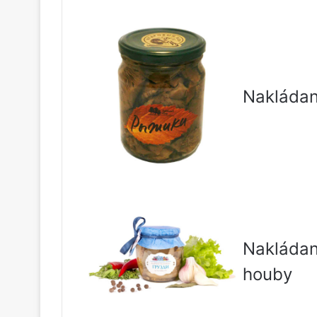
Nakláda
Nakláda
houby