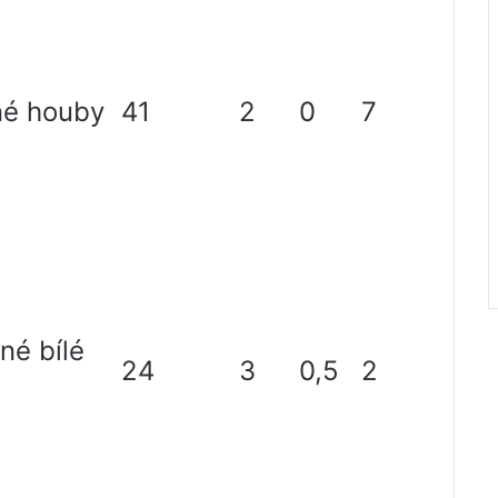
né houby
41
2
0
7
né bílé
24
3
0,5
2