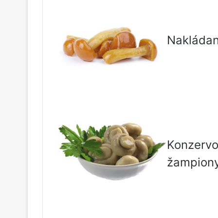
Nakláda
Konzerv
žampion