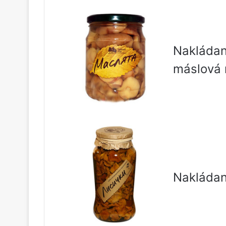
Nakláda
máslová 
Nakládan