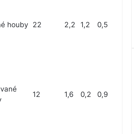
né houby
22
2,2
1,2
0,5
ované
12
1,6
0,2
0,9
y