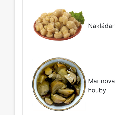
Nakláda
Marinova
houby