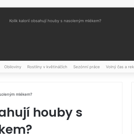
Kolik kalorií obsahují houby s nasoleným mlékem?
Pinterest
Obiloviny
Rostliny v květináčích
Sezónní práce
Volný čas a re
nasoleným mlékem?
sahují houby s
ékem?