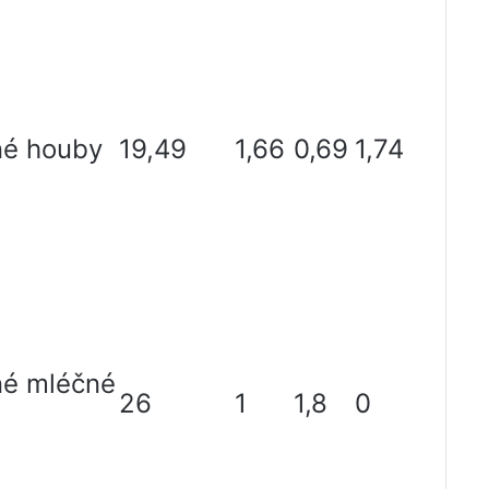
né houby
19,49
1,66
0,69
1,74
né mléčné
26
1
1,8
0