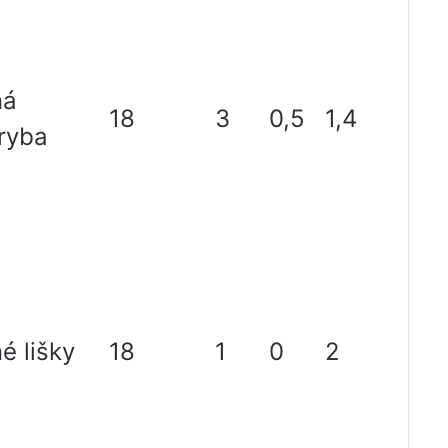
ná
18
3
0,5
1,4
ryba
é lišky
18
1
0
2