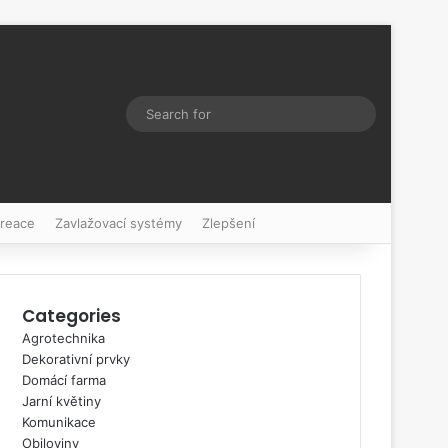
Switch skin
Search
for
kreace
Zavlažovací systémy
Zlepšení
Categories
Agrotechnika
Dekorativní prvky
Domácí farma
Jarní květiny
Komunikace
Obiloviny