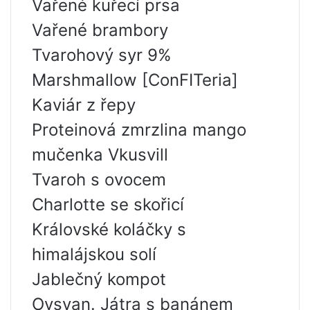
Vařené kuřecí prsa
Vařené brambory
Tvarohový syr 9%
Marshmallow [ConFITeria]
Kaviár z řepy
Proteinová zmrzlina mango
mučenka Vkusvill
Tvaroh s ovocem
Charlotte se skořicí
Královské koláčky s
himalájskou solí
Jablečný kompot
Ovsyan. Játra s banánem