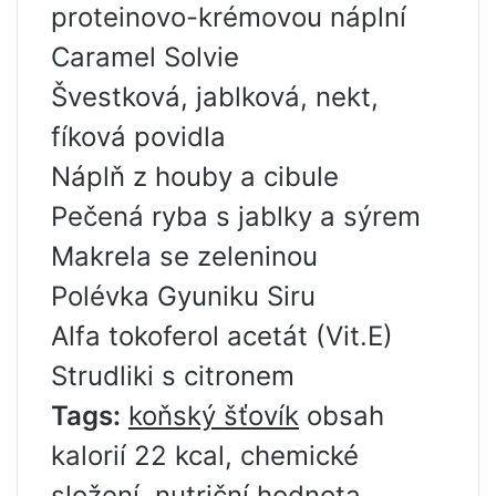
proteinovo-krémovou náplní
Caramel Solvie
Švestková, jablková, nekt,
fíková povidla
Náplň z houby a cibule
Pečená ryba s jablky a sýrem
Makrela se zeleninou
Polévka Gyuniku Siru
Alfa tokoferol acetát (Vit.E)
Strudliki s citronem
Tags:
koňský šťovík
obsah
kalorií 22 kcal, chemické
složení, nutriční hodnota,