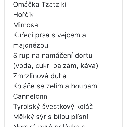
Omáčka Tzatziki
Hořčík
Mimosa
Kuřecí prsa s vejcem a
majonézou
Sirup na namáčení dortu
(voda, cukr, balzám, káva)
Zmrzlinová duha
Koláče se zelím a houbami
Cannelonni
Tyrolský švestkový koláč
Měkký sýr s bílou plísní
Norská pyré polévka s