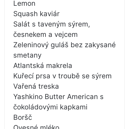
Lemon
Squash kaviár
Salát s taveným sýrem,
česnekem a vejcem
Zeleninový guláš bez zakysané
smetany
Atlantská makrela
Kuřecí prsa v troubě se sýrem
Vařená treska
Yashkino Butter American s
čokoládovými kapkami
Boršč
Ovesné mléko