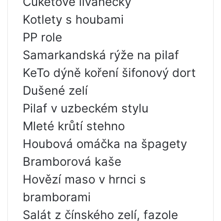
Cuketové lívanečky
Kotlety s houbami
PP role
Samarkandská rýže na pilaf
KeTo dýně koření šifonový dort
Dušené zelí
Pilaf v uzbeckém stylu
Mleté krůtí stehno
Houbová omáčka na špagety
Bramborová kaše
Hovězí maso v hrnci s
bramborami
Salát z čínského zelí, fazole