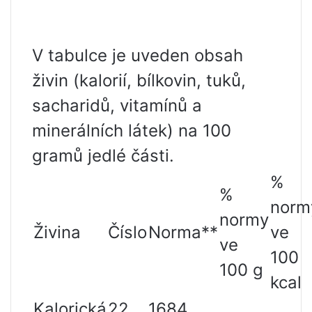
V tabulce je uveden obsah
živin (kalorií, bílkovin, tuků,
sacharidů, vitamínů a
minerálních látek) na 100
gramů jedlé části.
%
%
norm
normy
Živina
Číslo
Norma**
ve
ve
100
100 g
kcal
Kalorická
22
1684