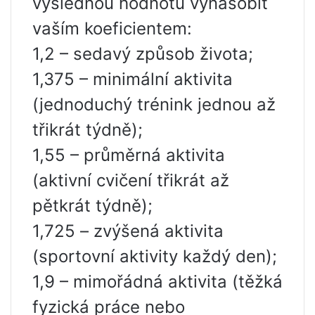
výslednou hodnotu vynásobit
vaším koeficientem:
1,2 – sedavý způsob života;
1,375 – minimální aktivita
(jednoduchý trénink jednou až
třikrát týdně);
1,55 – průměrná aktivita
(aktivní cvičení třikrát až
pětkrát týdně);
1,725 ​​– zvýšená aktivita
(sportovní aktivity každý den);
1,9 – mimořádná aktivita (těžká
fyzická práce nebo