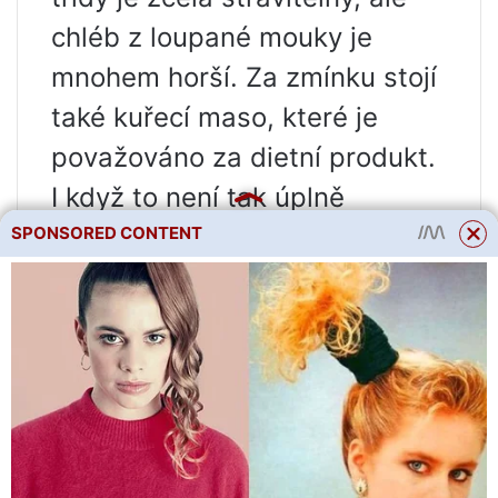
chléb z loupané mouky je
mnohem horší. Za zmínku stojí
také kuřecí maso, které je
považováno za dietní produkt.
I když to není tak úplně
pravda. Kuřecí maso nemá
SPONSORED CONTENT
téměř žádnou pojivovou tkáň,
takže je lehce stravitelné. Tělo
na trávení nepotřebuje mnoho
energie. Současně je obsah
kalorií v kuřecích prsou vyšší
než v kuřecích stehnech.