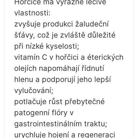
Hořčice má výrazné léčivé
vlastnosti:
zvyšuje produkci žaludeční
šťávy, což je zvláště důležité
při nízké kyselosti;
vitamín C v hořčici a éterických
olejích napomáhají řídnutí
hlenu a podporují jeho lepší
vylučování;
potlačuje růst přebytečné
patogenní flóry v
gastrointestinálním traktu;
urychluje hojení a regeneraci