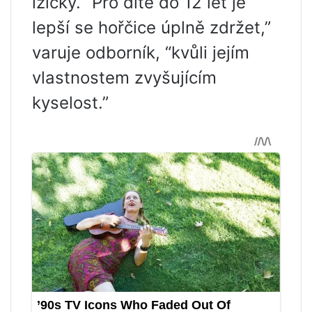
lžičky. “Pro dítě do 12 let je
lepší se hořčice úplně zdržet,”
varuje odborník, “kvůli jejím
vlastnostem zvyšujícím
kyselost.”