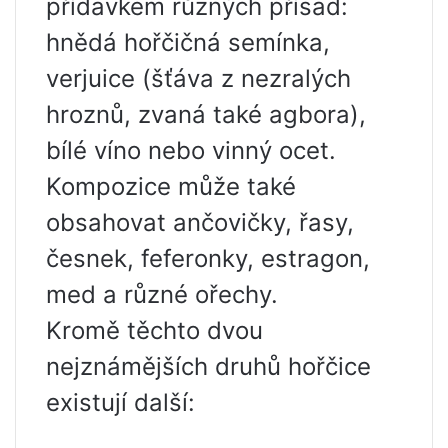
přídavkem různých přísad:
hnědá hořčičná semínka,
verjuice (šťáva z nezralých
hroznů, zvaná také agbora),
bílé víno nebo vinný ocet.
Kompozice může také
obsahovat ančovičky, řasy,
česnek, feferonky, estragon,
med a různé ořechy.
Kromě těchto dvou
nejznámějších druhů hořčice
existují další: