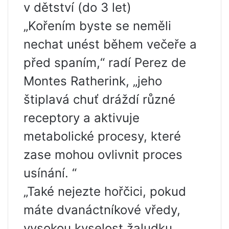
v dětství (do 3 let)
„Kořením byste se neměli
nechat unést během večeře a
před spaním,“ radí Perez de
Montes Ratherink, „jeho
štiplavá chuť dráždí různé
receptory a aktivuje
metabolické procesy, které
zase mohou ovlivnit proces
usínání. “
„Také nejezte hořčici, pokud
máte dvanáctníkové vředy,
vysokou kyselost žaludku,