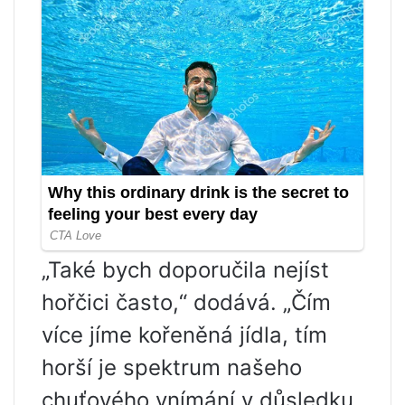
„Také bych doporučila nejíst
hořčici často,“ dodává. „Čím
více jíme kořeněná jídla, tím
horší je spektrum našeho
chuťového vnímání v důsledku