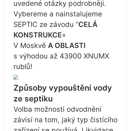
uvedené otázky podrobněji.
Vybereme a nainstalujeme
SEPTIC ze závodu “
CELÁ
KONSTRUKCE
»
V Moskvě
A OBLASTI
s výhodou až 43900 XNUMX
rublů!
Způsoby vypouštění vody
ze septiku
Volba možnosti odvodnění
závisí na tom, jaký typ čistícího
zařízení se používá. Likvidace