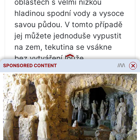
oblastech s velmi nízkou
hladinou spodní vody a vysoce
savou půdou. V tomto případě
jej můžete jednoduše vypustit
na zem, tekutina se vsákne
bez vytváření louže.
SPONSORED CONTENT
Pokud nemáte vlastní příkop,
můžete se domluvit s majiteli
sousedních pozemků a jeden
vykopat na hranici mezi nimi.
Výhodou této možnosti je, že
všichni účastníci takové
dohody ušetří prostor pro