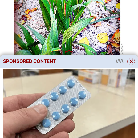
SPONSORED CONTENT
Kvůli stísněné výsadbě
nekvetlo z těchto tří řad více
než 6 rostlin!
28 listopad 2021, 17: 45