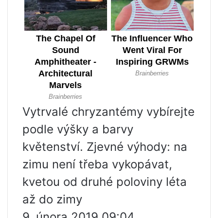
Vytrvalé chryzantémy vybírejte
podle výšky a barvy
květenství. Zjevné výhody: na
zimu není třeba vykopávat,
kvetou od druhé poloviny léta
až do zimy
9. února 2019 09:04