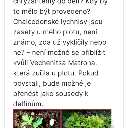
chryzantémy do delf? Kdy by
to mělo být provedeno?
Chalcedonské lychnisy jsou
zasety u mého plotu, není
známo, zda už vyklíčily nebo
ne? – není možné se přiblížit
kvůli Vechenitsa Matrona,
která zuřila u plotu. Pokud
povstali, bude možné je
přenést jako sousedy k
delfínům.