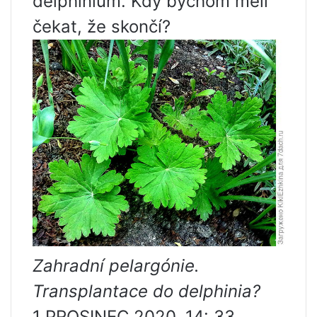
delphinium. Kdy bychom měli
čekat, že skončí?
Zahradní pelargónie.
Transplantace do delphinia?
1 PROSINEC 2020, 14: 33