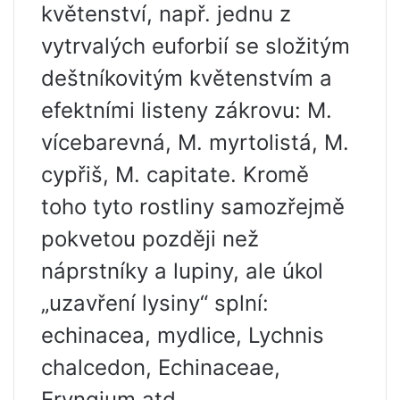
květenství, např. jednu z
vytrvalých euforbií se složitým
deštníkovitým květenstvím a
efektními listeny zákrovu: M.
vícebarevná, M. myrtolistá, M.
cypřiš, M. capitate. Kromě
toho tyto rostliny samozřejmě
pokvetou později než
náprstníky a lupiny, ale úkol
„uzavření lysiny“ splní:
echinacea, mydlice, Lychnis
chalcedon, Echinaceae,
Eryngium atd.