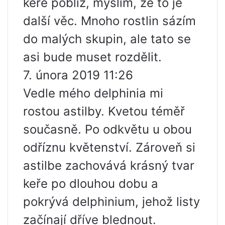
keře poblíž, myslím, že to je
další věc. Mnoho rostlin sázím
do malých skupin, ale tato se
asi bude muset rozdělit.
7. února 2019 11:26
Vedle mého delphinia mi
rostou astilby. Kvetou téměř
současně. Po odkvětu u obou
odříznu květenství. Zároveň si
astilbe zachovává krásný tvar
keře po dlouhou dobu a
pokrývá delphinium, jehož listy
začínají dříve blednout.