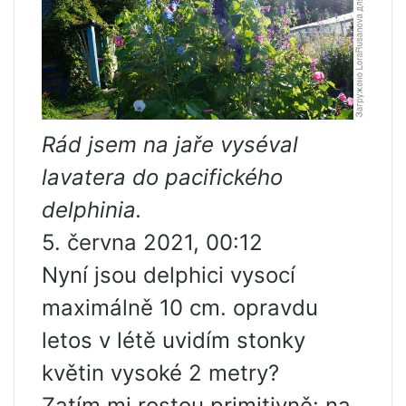
Rád jsem na jaře vyséval
lavatera do pacifického
delphinia.
5. června 2021, 00:12
Nyní jsou delphici vysocí
maximálně 10 cm. opravdu
letos v létě uvidím stonky
květin vysoké 2 metry?
Zatím mi rostou primitivně: na