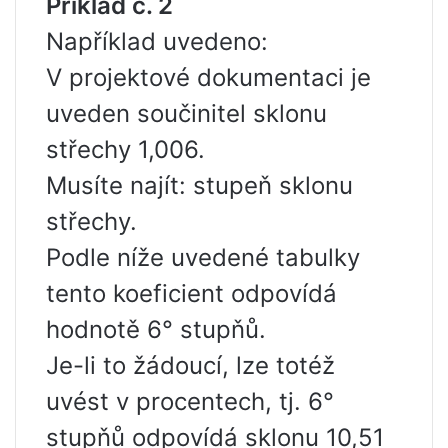
Příklad č. 2
Například uvedeno:
V projektové dokumentaci je
uveden součinitel sklonu
střechy 1,006.
Musíte najít: stupeň sklonu
střechy.
Podle níže uvedené tabulky
tento koeficient odpovídá
hodnotě 6° stupňů.
Je-li to žádoucí, lze totéž
uvést v procentech, tj. 6°
stupňů odpovídá sklonu 10,51