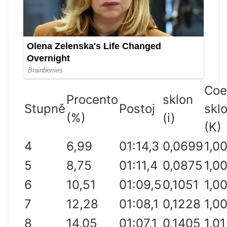
Coe
Procento
sklon
Stupně
Postoj
skl
(%)
(i)
(K)
4
6,99
01:14,3
0,0699
1,0
5
8,75
01:11,4
0,0875
1,0
6
10,51
01:09,5
0,1051
1,0
7
12,28
01:08,1
0,1228
1,0
8
14,05
01:07,1
0,1405
1,01