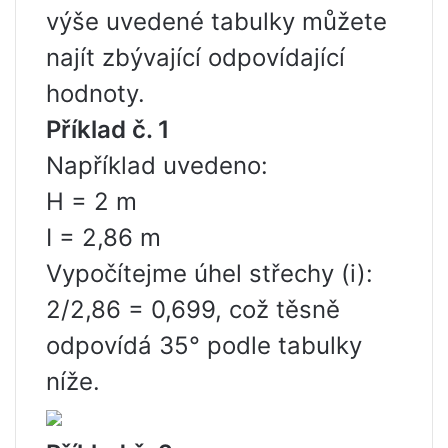
výše uvedené tabulky můžete
najít zbývající odpovídající
hodnoty.
Příklad č. 1
Například uvedeno:
H = 2 m
I = 2,86 m
Vypočítejme úhel střechy (i):
2/2,86 = 0,699, což těsně
odpovídá 35° podle tabulky
níže.