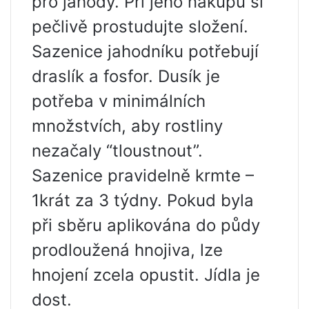
pro jahody. Při jeho nákupu si
pečlivě prostudujte složení.
Sazenice jahodníku potřebují
draslík a fosfor. Dusík je
potřeba v minimálních
množstvích, aby rostliny
nezačaly “tloustnout”.
Sazenice pravidelně krmte –
1krát za 3 týdny. Pokud byla
při sběru aplikována do půdy
prodloužená hnojiva, lze
hnojení zcela opustit. Jídla je
dost.