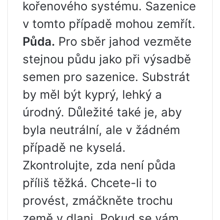
kořenového systému. Sazenice
v tomto případě mohou zemřít.
Půda.
Pro sběr jahod vezměte
stejnou půdu jako při výsadbě
semen pro sazenice. Substrát
by měl být kyprý, lehký a
úrodný. Důležité také je, aby
byla neutrální, ale v žádném
případě ne kyselá.
Zkontrolujte, zda není půda
příliš těžká. Chcete-li to
provést, zmáčkněte trochu
země v dlani. Pokud se vám