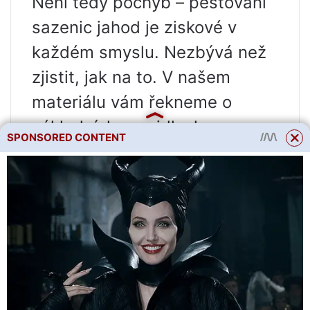
Není tedy pochyb – pěstování
sazenic jahod je ziskové v
každém smyslu. Nezbývá než
zjistit, jak na to. V našem
materiálu vám řekneme o
základních pravidlech
SPONSORED CONTENT
výsadby.