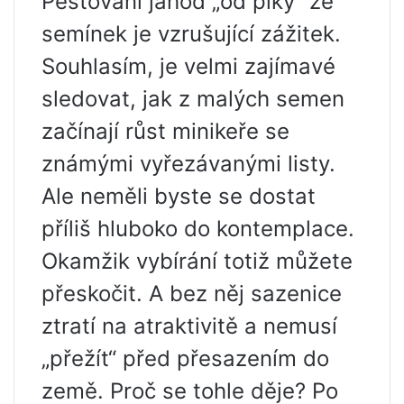
Pěstování jahod „od píky“ ze
semínek je vzrušující zážitek.
Souhlasím, je velmi zajímavé
sledovat, jak z malých semen
začínají růst minikeře se
známými vyřezávanými listy.
Ale neměli byste se dostat
příliš hluboko do kontemplace.
Okamžik vybírání totiž můžete
přeskočit. A bez něj sazenice
ztratí na atraktivitě a nemusí
„přežít“ před přesazením do
země. Proč se tohle děje? Po