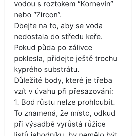
vodou s roztokem “Kornevin”
nebo “Zircon”.
Dbejte na to, aby se voda
nedostala do středu keře.
Pokud půda po zálivce
poklesla, přidejte ještě trochu
kyprého substrátu.
Důležité body, které je třeba
vzít v úvahu při přesazování:
1. Bod růstu nelze prohloubit.
To znamená, že místo, odkud
při výsadbě vyrůstá růžice
listů jahodníku, by nemělo být