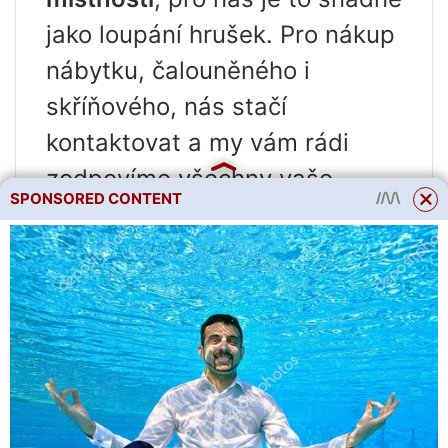
jako loupání hrušek. Pro nákup
nábytku, čalouněného i
skříňového, nás stačí
kontaktovat a my vám rádi
zodpovíme všechny vaše
SPONSORED CONTENT
dotazy, stejně jako pomůžeme
se správným výběrem ve
všech ohledech.