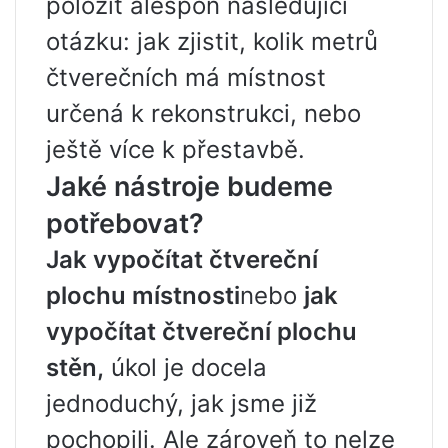
položit alespoň následující
otázku: jak zjistit, kolik metrů
čtverečních má místnost
určená k rekonstrukci, nebo
ještě více k přestavbě.
Jaké nástroje budeme
potřebovat?
Jak vypočítat čtvereční
plochu místnosti
nebo
jak
vypočítat čtvereční plochu
stěn,
úkol je docela
jednoduchý, jak jsme již
pochopili. Ale zároveň to nelze