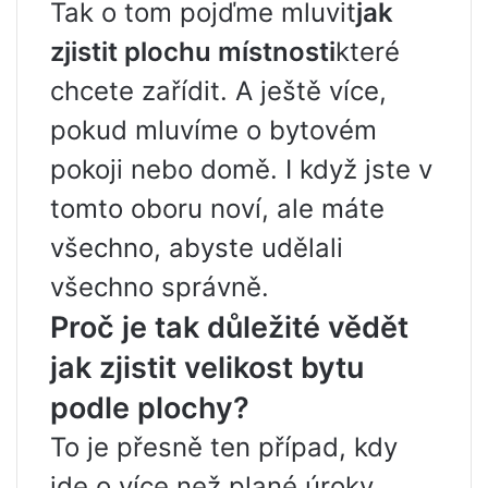
Tak o tom pojďme mluvit
jak
zjistit plochu místnosti
které
chcete zařídit. A ještě více,
pokud mluvíme o bytovém
pokoji nebo domě. I když jste v
tomto oboru noví, ale máte
všechno, abyste udělali
všechno správně.
Proč je tak důležité vědět
jak zjistit velikost bytu
podle plochy?
To je přesně ten případ, kdy
jde o více než plané úroky.