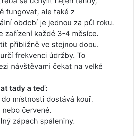
třeba se uchýlit nejen tehdy,
 fungovat, ale také z
lní období je jednou za půl roku.
te zařízení každé 3-4 měsíce.
tit přibližně ve stejnou dobu.
určí frekvenci údržby. To
zi návštěvami čekat na velké
at tady a teď:
do místnosti dostává kouř.
 nebo červené.
silný zápach spáleniny.