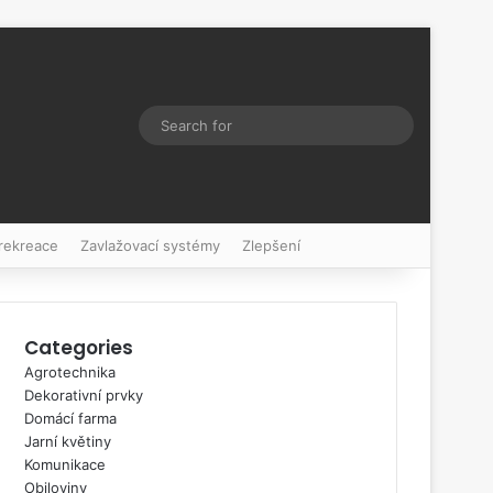
Switch skin
Search
for
 rekreace
Zavlažovací systémy
Zlepšení
Categories
Agrotechnika
Dekorativní prvky
Domácí farma
Jarní květiny
Komunikace
Obiloviny