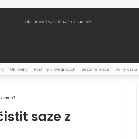
Jak správně vyčistit saze z kamen?
Pinterest
ny
Obiloviny
Rostliny v květináčích
Sezónní práce
Volný čas a
z kamen?
istit saze z