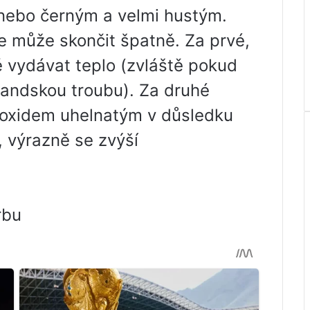
nebo černým a velmi hustým.
e může skončit špatně. Za prvé,
 vydávat teplo (zvláště pokud
olandskou troubu). Za druhé
y oxidem uhelnatým v důsledku
, výrazně se zvýší
rbu