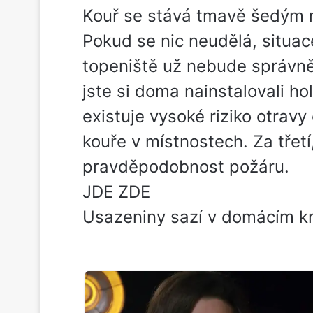
Kouř se stává tmavě šedým 
Pokud se nic neudělá, situac
topeniště už nebude správně
jste si doma nainstalovali h
existuje vysoké riziko otrav
kouře v místnostech. Za třetí
pravděpodobnost požáru.
JDE ZDE
Usazeniny sazí v domácím k