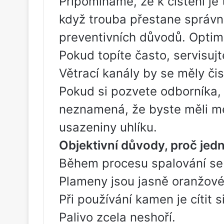
Připomínáme, že k čištění je 
když trouba přestane správně
preventivních důvodů. Optimá
Pokud topíte často, servisuj
Větrací kanály by se měly čis
Pokud si pozvete odborníka, 
neznamená, že byste měli me
usazeniny uhlíku.
Objektivní důvody, proč jedn
Během procesu spalování se 
Plameny jsou jasně oranžové
Při používání kamen je cítit 
Palivo zcela neshoří.