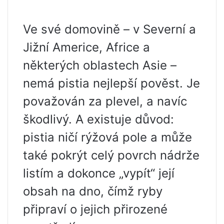
Ve své domovině – v Severní a
Jižní Americe, Africe a
některých oblastech Asie –
nemá pistia nejlepší pověst. Je
považován za plevel, a navíc
škodlivý. A existuje důvod:
pistia ničí rýžová pole a může
také pokrýt celý povrch nádrže
listím a dokonce „vypít“ její
obsah na dno, čímž ryby
připraví o jejich přirozené