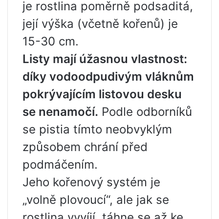
je rostlina poměrně podsaditá,
její výška (včetně kořenů) je
15-30 cm.
Listy mají úžasnou vlastnost:
díky vodoodpudivým vláknům
pokrývajícím listovou desku
se nenamočí.
Podle odborníků
se pistia tímto neobvyklým
způsobem chrání před
podmáčením.
Jeho kořenový systém je
„volně plovoucí“, ale jak se
rostlina vyvíjí, táhne se až ke