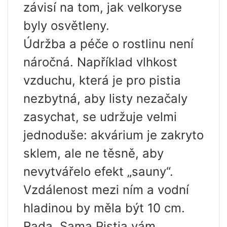
závisí na tom, jak velkoryse
byly osvětleny.
Údržba a péče o rostlinu není
náročná. Například vlhkost
vzduchu, která je pro pistia
nezbytná, aby listy nezačaly
zasychat, se udržuje velmi
jednoduše: akvárium je zakryto
sklem, ale ne těsně, aby
nevytvářelo efekt „sauny“.
Vzdálenost mezi ním a vodní
hladinou by měla být 10 cm.
Rada. Sama Pistia vám