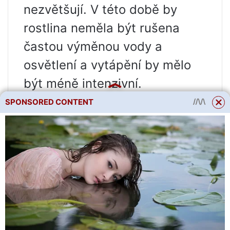
nezvětšují. V této době by
rostlina neměla být rušena
častou výměnou vody a
osvětlení a vytápění by mělo
být méně intenzivní.
Co se stane, když zanedbáme
SPONSORED CONTENT
období vegetačního klidu a
pomocí uměle zvýšeného
denního světla a hnojení
donutíme rostliny k
celoročnímu vývoji? Bohužel
začnou degenerovat – růžice