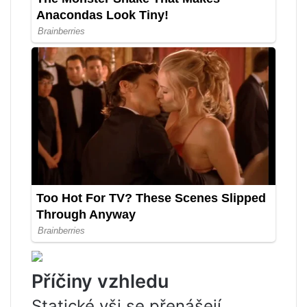
Příčiny vzhledu
Statické vši se přenášejí