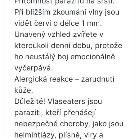
Přítomnost parazitů na srsti.
Při bližším zkoumání vlny jsou
vidět červi o délce 1 mm.
Unavený vzhled zvířete v
kteroukoli denní dobu, protože
ho neustálý boj emocionálně
vyčerpává.
Alergická reakce – zarudnutí
kůže.
Důležité! Vlaseaters jsou
paraziti, kteří přenášejí
nebezpečné choroby, jako jsou
helmintiázy, plísně, viry a