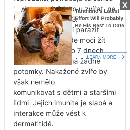
X
teplotu, stejně jako u zvířat, ne
nižší než 37,4-39,3.
Při kontaktu s kůží parazit
kousne, ale nebude moci žít
dlouhou dobu a po 7 dnech
zemře a nezanechá žádné
potomky. Nakažené zvíře by
však nemělo
komunikovat s dětmi a staršími
lidmi. Jejich imunita je slabá a
interakce může vést k
dermatitidě.