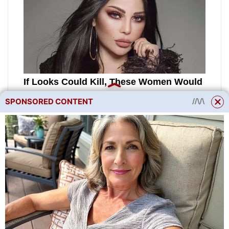
SPONSORED CONTENT
Nevýznamné úspory a
nedodržování elementární
hygieny s sebou nese vysoké
náklady na léčbu a utrpení