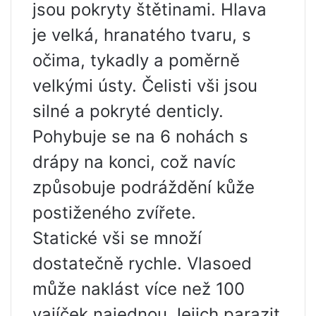
jsou pokryty štětinami. Hlava
je velká, hranatého tvaru, s
očima, tykadly a poměrně
velkými ústy. Čelisti vši jsou
silné a pokryté denticly.
Pohybuje se na 6 nohách s
drápy na konci, což navíc
způsobuje podráždění kůže
postiženého zvířete.
Statické vši se množí
dostatečně rychle. Vlasoed
může naklást více než 100
vajíček najednou.Jejich parazit