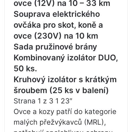
ovce (12V) na 10 – 33 km
Souprava elektrického
ovčáka pro skot, koně a
ovce (230V) na 10 km
Sada pružinové brány
Kombinovaný izolátor DUO,
50 ks.
Kruhový izolátor s krátkým
šroubem (25 ks v balení)
Strana 1 z 3 1 23″
Ovce a kozy patří do kategorie
malých přežvýkavců (MRL),