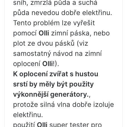
sníh, zmrzlá půda a suchá
půda nevedou dobře elektřinu.
Tento problém lze vyřešit
pomocí
Olli
zimní páska, nebo
plot ze dvou pásků (viz
samostatný návod na zimní
oplocení
Olli
!).
K oplocení zvířat s hustou
srstí by měly být použity
výkonnější generátory.
,
protože silná vlna dobře izoluje
elektřinu.
použití
Olli
super tester pro