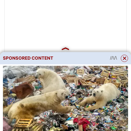
SPONSORED CONTENT
–
Připojení vodičů plotu a
zemnících tyčí ke generátoru.