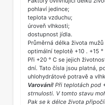
Faktory ovlivňující délku živ
pohlaví jedince;
teplota vzduchu;
úroveň vlhkosti;
dostupnost jídla.
Průměrná délka života mužů j
optimální teplotě +10 . +15 °
Při +20 ° C se jejich životnos
dní. Tato čísla jsou platná, 
uhlohydrátové potravě a vlhk
Varování!
Při teplotách pod 
strnulosti. V tomto stavu mo
Pak se k délce života připoč