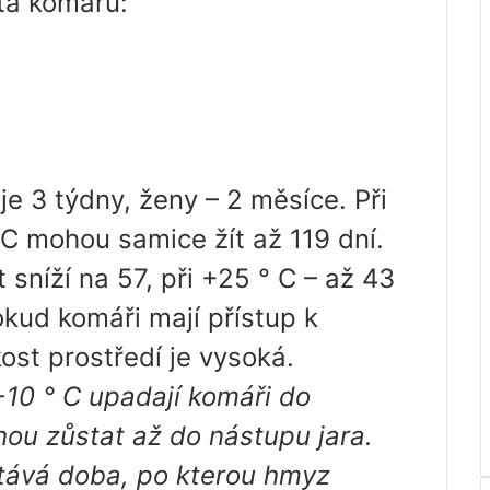
ota komárů:
e 3 týdny, ženy – 2 měsíce. Při
 C mohou samice žít až 119 dní.
t sníží na 57, při +25 ° C – až 43
pokud komáři mají přístup k
ost prostředí je vysoká.
+10 ° C upadají komáři do
hou zůstat až do nástupu jara.
ítává doba, po kterou hmyz