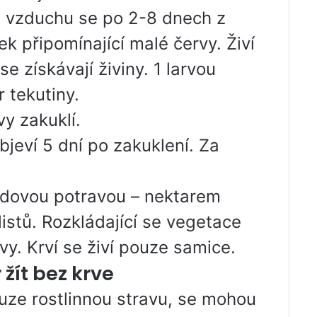
tě vzduchu se po 2-8 dnech z
ek připomínající malé červy. Živí
se získávají živiny. 1 larvou
r tekutiny.
vy zakuklí.
jeví 5 dní po zakuklení. Za
idovou potravou – nektarem
listů. Rozkládající se vegetace
vy. Krví se živí pouze samice.
žít bez krve
ouze rostlinnou stravu, se mohou