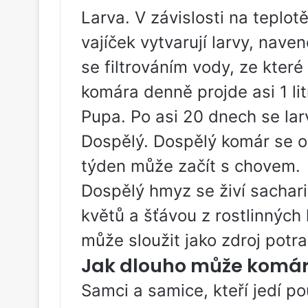
Larva. V závislosti na teplo
vajíček vytvarují larvy, naven
se filtrováním vody, ze které 
komára denně projde asi 1 lit
Pupa. Po asi 20 dnech se lar
Dospělý. Dospělý komár se ob
týden může začít s chovem.
Dospělý hmyz se živí sachar
květů a šťávou z rostlinných 
může sloužit jako zdroj potra
Jak dlouho může komár 
Samci a samice, kteří jedí p