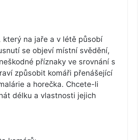
 který na jaře a v létě působí
usnutí se objeví místní svědění,
u neškodné příznaky ve srovnání s
aví způsobit komáři přenášející
 malárie a horečka. Chcete-li
át délku a vlastnosti jejich