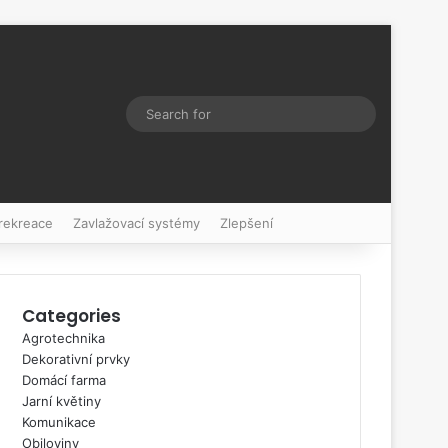
Switch skin
Search
for
 rekreace
Zavlažovací systémy
Zlepšení
Categories
Agrotechnika
Dekorativní prvky
Domácí farma
Jarní květiny
Komunikace
Obiloviny