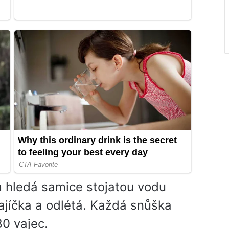
 hledá samice stojatou vodu
ajíčka a odlétá. Každá snůška
0 vajec.