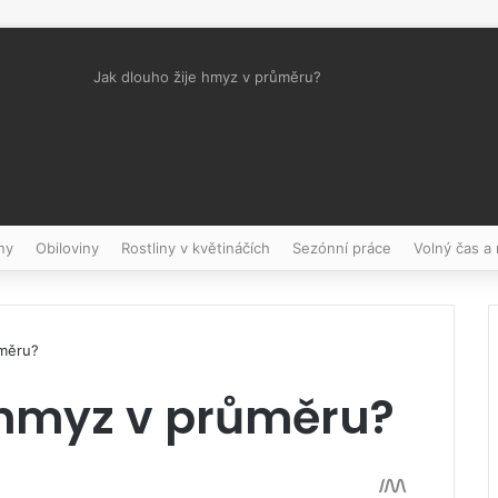
Jak dlouho žije hmyz v průměru?
Pinterest
ny
Obiloviny
Rostliny v květináčích
Sezónní práce
Volný čas a
ůměru?
e hmyz v průměru?