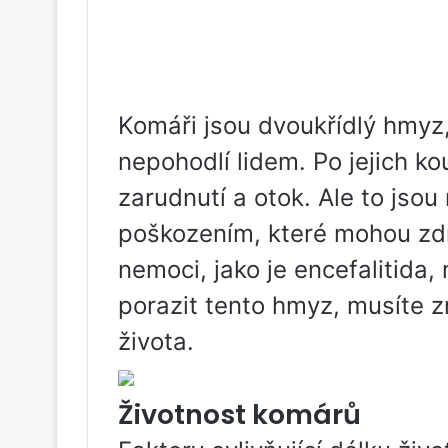
Komáři jsou dvoukřídlý ​​hmyz,
nepohodlí lidem. Po jejich ko
zarudnutí a otok. Ale to jso
poškozením, které mohou zdr
nemoci, jako je encefalitida,
porazit tento hmyz, musíte zn
života.
Životnost komárů