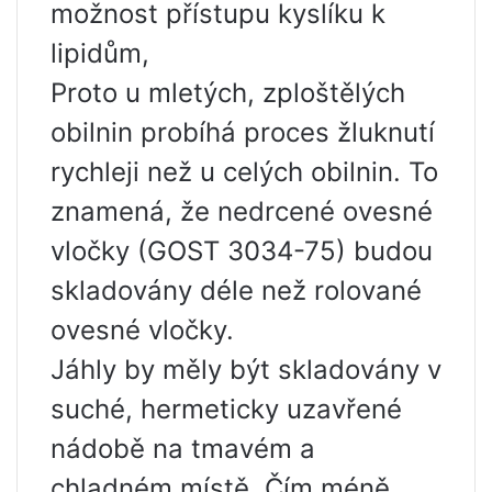
možnost přístupu kyslíku k
lipidům,
Proto u mletých, zploštělých
obilnin probíhá proces žluknutí
rychleji než u celých obilnin. To
znamená, že nedrcené ovesné
vločky (GOST 3034-75) budou
skladovány déle než rolované
ovesné vločky.
Jáhly by měly být skladovány v
suché, hermeticky uzavřené
nádobě na tmavém a
chladném místě. Čím méně