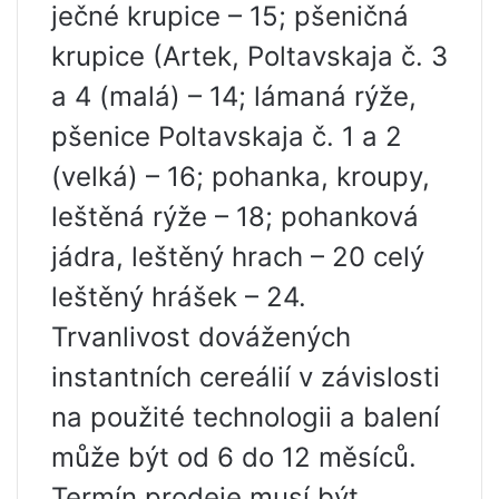
ječné krupice – 15; pšeničná
krupice (Artek, Poltavskaja č. 3
a 4 (malá) – 14; lámaná rýže,
pšenice Poltavskaja č. 1 a 2
(velká) – 16; pohanka, kroupy,
leštěná rýže – 18; pohanková
jádra, leštěný hrach – 20 celý
leštěný hrášek – 24.
Trvanlivost dovážených
instantních cereálií v závislosti
na použité technologii a balení
může být od 6 do 12 měsíců.
Termín prodeje musí být