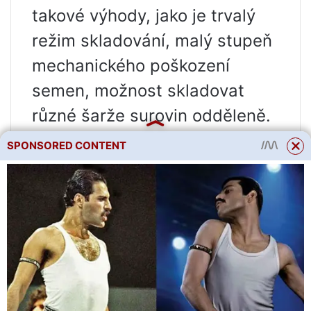
takové výhody, jako je trvalý
režim skladování, malý stupeň
mechanického poškození
semen, možnost skladovat
různé šarže surovin odděleně.
Nevýhodou podlahového
SPONSORED CONTENT
skladování obilí je nedostatek
mechanizace. Při této metodě
není surovina skladována
kompaktně, zabírá velké
plochy. V obilném náspu nelze
zajistit slušné větrání. Tento