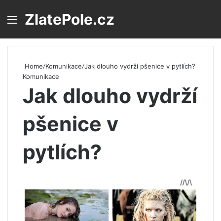
ZlatePole.cz
Menu
S
Home
/
Komunikace
/
Jak dlouho vydrží pšenice v pytlích?
Komunikace
Jak dlouho vydrží
pšenice v
pytlích?