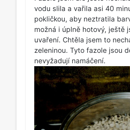
vodu slila a vařila asi 40 min
pokličkou, aby neztratila barv
možná i úplně hotový, ještě 
uvaření. Chtěla jsem to nech
zeleninou. Tyto fazole jsou d
nevyžadují namáčení.