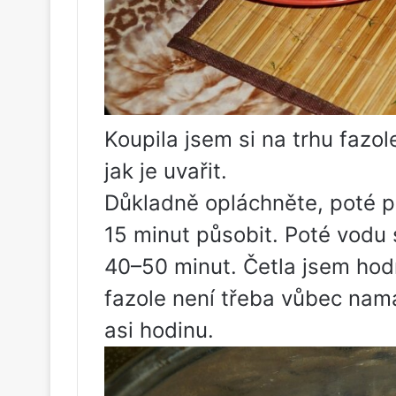
Koupila jsem si na trhu fazol
jak je uvařit.
Důkladně opláchněte, poté p
15 minut působit. Poté vodu 
40–50 minut. Četla jsem hodn
fazole není třeba vůbec namá
asi hodinu.