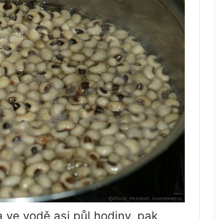
a ve vodě asi půl hodiny, pak