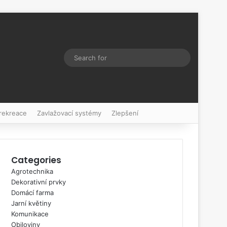
Switch skin
Search
for
 rekreace
Zavlažovací systémy
Zlepšení
Categories
Agrotechnika
Dekorativní prvky
Domácí farma
Jarní květiny
Komunikace
Obiloviny