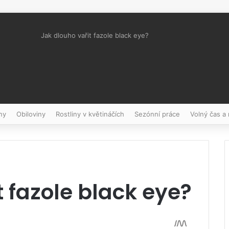
Jak dlouho vařit fazole black eye?
Pinterest
ny
Obiloviny
Rostliny v květináčích
Sezónní práce
Volný čas a
t fazole black eye?