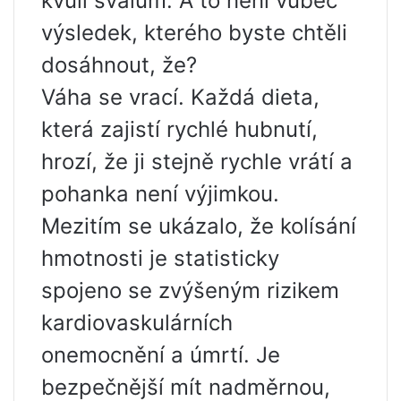
kvůli svalům. A to není vůbec
výsledek, kterého byste chtěli
dosáhnout, že?
Váha se vrací. Každá dieta,
která zajistí rychlé hubnutí,
hrozí, že ji stejně rychle vrátí a
pohanka není výjimkou.
Mezitím se ukázalo, že kolísání
hmotnosti je statisticky
spojeno se zvýšeným rizikem
kardiovaskulárních
onemocnění a úmrtí. Je
bezpečnější mít nadměrnou,