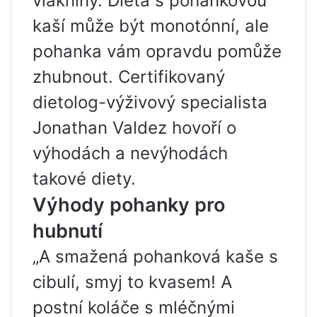
vlákniny. Dieta s pohankovou
kaší může být monotónní, ale
pohanka vám opravdu pomůže
zhubnout. Certifikovaný
dietolog-výživový specialista
Jonathan Valdez hovoří o
výhodách a nevýhodách
takové diety.
Výhody pohanky pro
hubnutí
„A smažená pohanková kaše s
cibulí, smyj to kvasem! A
postní koláče s mléčnými