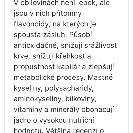
V obilovinách není lepek, ale
jsou v nich přítomny
flavonoidy, na kterých je
spousta zásluh. Působí
antioxidačně, snižují srážlivost
krve, snižují křehkost a
propustnost kapilár a zlepšují
metabolické procesy. Mastné
kyseliny, polysacharidy,
aminokyseliny, bílkoviny,
vitamíny a minerály obohacují
jádro o vysokou nutriční
hodnotu. Většina recenzí o