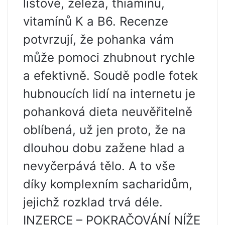
listové, železa, thiaminu,
vitamínů K a B6. Recenze
potvrzují, že pohanka vám
může pomoci zhubnout rychle
a efektivně. Soudě podle fotek
hubnoucích lidí na internetu je
pohanková dieta neuvěřitelně
oblíbená, už jen proto, že na
dlouhou dobu zažene hlad a
nevyčerpává tělo. A to vše
díky komplexním sacharidům,
jejichž rozklad trvá déle.
INZERCE – POKRAČOVÁNÍ NÍŽE