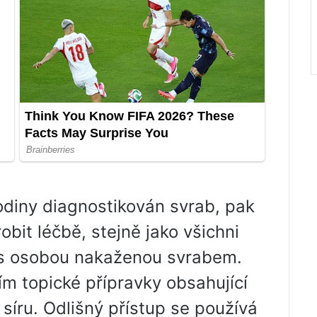
odiny diagnostikován svrab, pak
bit léčbě, stejně jako všichni
tu s osobou nakaženou svrabem.
ím topické přípravky obsahující
síru. Odlišný přístup se používá