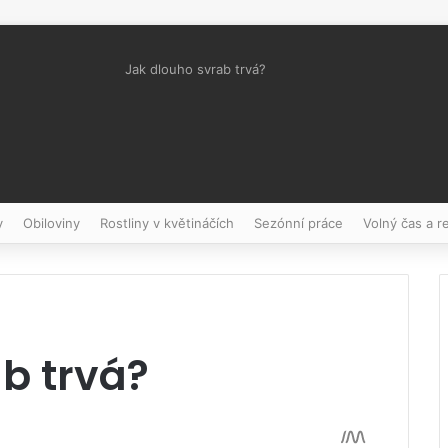
Jak dlouho svrab trvá?
Pinterest
y
Obiloviny
Rostliny v květináčích
Sezónní práce
Volný čas a r
b trvá?