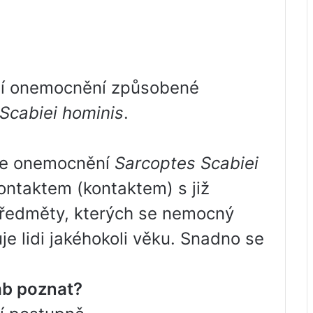
ní onemocnění způsobené
Scabiei hominis
.
uje onemocnění
Sarcoptes Scabiei
ntaktem (kontaktem) s již
ředměty, kterých se nemocný
je lidi jakéhokoli věku. Snadno se
rab poznat?