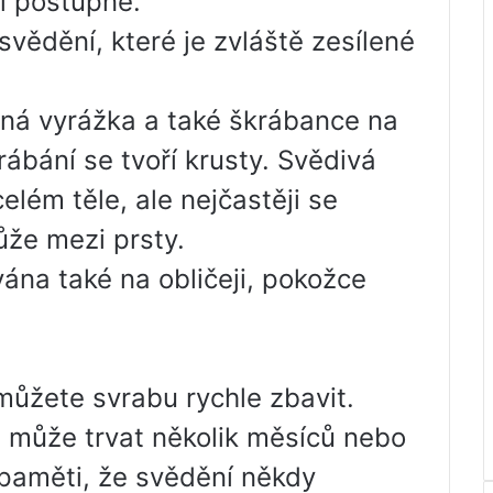
í postupně.
svědění, které je zvláště zesílené
ná vyrážka a také škrábance na
ábání se tvoří krusty. Svědivá
elém těle, ale nejčastěji se
ůže mezi prsty.
ána také na obličeji, pokožce
můžete svrabu rychle zbavit.
 může trvat několik měsíců nebo
 paměti, že svědění někdy