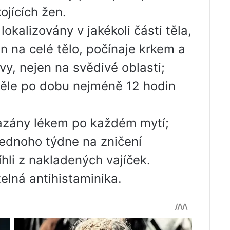
ojících žen.
kalizovány v jakékoli části těla,
n na celé tělo, počínaje krkem a
vy, nejen na svědivé oblasti;
těle po dobu nejméně 12 hodin
azány lékem po každém mytí;
jednoho týdne na zničení
íhli z nakladených vajíček.
telná antihistaminika.