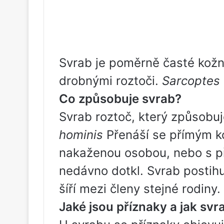
Svrab je poměrně časté kož
drobnými roztoči.
Sarcoptes 
Co způsobuje svrab?
Svrab roztoč, který způsob
hominis
Přenáší se přímým ko
nakaženou osobou, nebo s p
nedávno dotkl. Svrab postihu
šíří mezi členy stejné rodiny.
Jaké jsou příznaky a jak sv