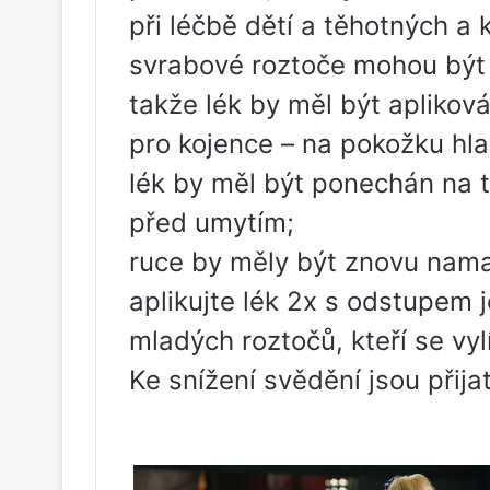
při léčbě dětí a těhotných a k
svrabové roztoče mohou být lo
takže lék by měl být apliková
pro kojence – na pokožku hla
lék by měl být ponechán na 
před umytím;
ruce by měly být znovu nam
aplikujte lék 2x s odstupem 
mladých roztočů, kteří se vyl
Ke snížení svědění jsou přija