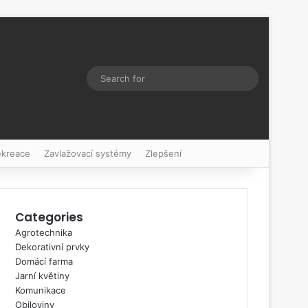
Switch skin
Search
for
ekreace
Zavlažovací systémy
Zlepšení
Categories
Agrotechnika
Dekorativní prvky
Domácí farma
Jarní květiny
Komunikace
Obiloviny