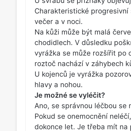
U svrabu se příznaky objevuj
Charakteristické progresivní 
večer a v noci.
Na kůži může být malá červe
chodidlech. V důsledku poškr
vyrážka se může rozšířit po c
roztoč nachází v záhybech k
U kojenců je vyrážka pozorov
hlavy a nohou.
Je možné se vyléčit?
Ano, se správnou léčbou se 
Pokud se onemocnění neléčí,
dokonce let. Je třeba mít na