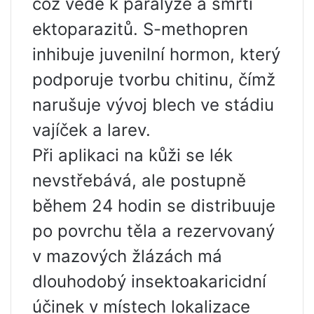
což vede k paralýze a smrti
ektoparazitů. S-methopren
inhibuje juvenilní hormon, který
podporuje tvorbu chitinu, čímž
narušuje vývoj blech ve stádiu
vajíček a larev.
Při aplikaci na kůži se lék
nevstřebává, ale postupně
během 24 hodin se distribuuje
po povrchu těla a rezervovaný
v mazových žlázách má
dlouhodobý insektoakaricidní
účinek v místech lokalizace