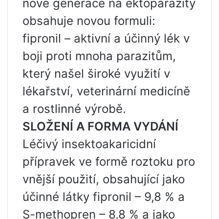
nové generace na ektoparazity
obsahuje novou formuli:
fipronil – aktivní a účinný lék v
boji proti mnoha parazitům,
který našel široké využití v
lékařství, veterinární medicíně
a rostlinné výrobě.
SLOŽENÍ A FORMA VYDÁNÍ
Léčivý insektoakaricidní
přípravek ve formě roztoku pro
vnější použití, obsahující jako
účinné látky fipronil – 9,8 % a
S-methopren – 8,8 % a jako