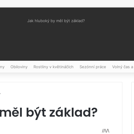
Jak hluboký by měl být základ?
Pinterest
iny
Obiloviny
Rostliny v květináčích
Sezónní práce
Volný čas a
?
měl být základ?