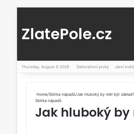
ZlatePole.cz
Thursday, August 6 2026
Dekorativní prvky
Jarní květ
Home
/
Sbírka nápadů
/
Jak hluboký by měl být základ
Sbírka nápadů
Jak hluboký by 