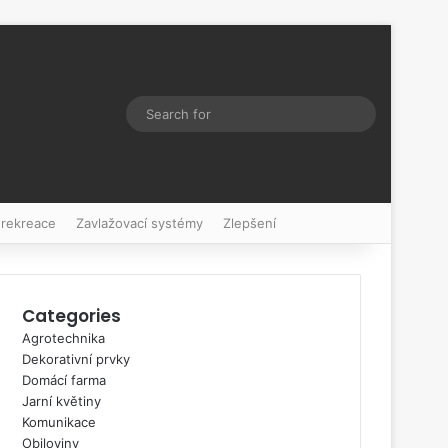
Switch skin
Search
for
 rekreace
Zavlažovací systémy
Zlepšení
Categories
Agrotechnika
Dekorativní prvky
Domácí farma
Jarní květiny
Komunikace
Obiloviny