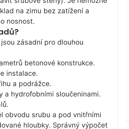
tavit srubové stěny). Je nemožné
lad na zimu bez zatížení a
ho nosnost.
ladů?
rá jsou zásadní pro dlouhou
ametrů betonové konstrukce.
e instalace.
řihu a podrážce.
ky a hydrofobními sloučeninami.
lů.
él obvodu srubu a pod vnitřními
dované hloubky. Správný výpočet