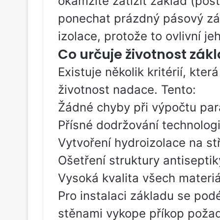
okamžitě zatížit základ (pos
ponechat prázdný pásový zák
izolace, protože to ovlivní je
Co určuje životnost zák
Existuje několik kritérií, kte
životnost nadace. Tento:
Žádné chyby při výpočtu par
Přísné dodržování technologi
Vytvoření hydroizolace na st
Ošetření struktury antisepti
Vysoká kvalita všech materiá
Pro instalaci základu se pod
stěnami vykope příkop poža