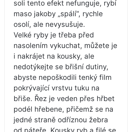
soli tento efekt nefunguje, rybí
maso jakoby „spálí“, rychle
osolí, ale nevysušuje.
Velké ryby je třeba před
nasolením vykuchat, můžete je
i nakrájet na kousky, ale
nedotýkejte se břišní dutiny,
abyste nepoškodili tenký film
pokrývající vrstvu tuku na
břiše. Řez je veden přes hřbet
podél hřebene, přičemž se na
jedné straně odříznou žebra
od páteře. Kousky ryb a filé se