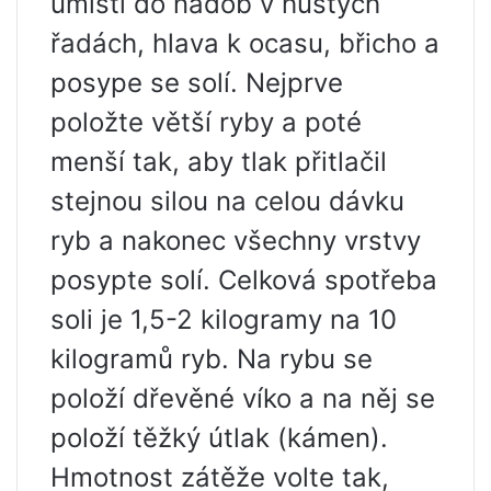
umístí do nádob v hustých
řadách, hlava k ocasu, břicho a
posype se solí. Nejprve
položte větší ryby a poté
menší tak, aby tlak přitlačil
stejnou silou na celou dávku
ryb a nakonec všechny vrstvy
posypte solí. Celková spotřeba
soli je 1,5-2 kilogramy na 10
kilogramů ryb. Na rybu se
položí dřevěné víko a na něj se
položí těžký útlak (kámen).
Hmotnost zátěže volte tak,