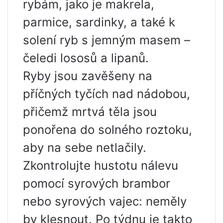
rybám, jako je makrela,
parmice, sardinky, a také k
solení ryb s jemným masem –
čeledi lososů a lipanů.
Ryby jsou zavěšeny na
příčných tyčích nad nádobou,
přičemž mrtvá těla jsou
ponořena do solného roztoku,
aby na sebe netlačily.
Zkontrolujte hustotu nálevu
pomocí syrových brambor
nebo syrových vajec: neměly
by klesnout. Po týdnu je takto