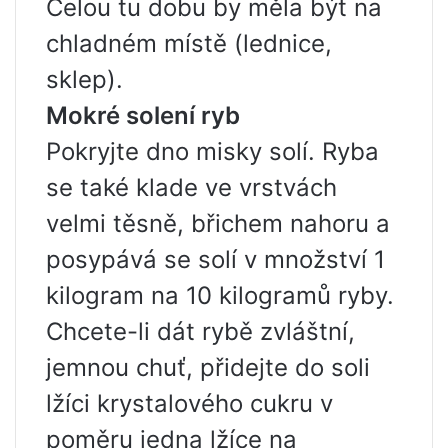
Celou tu dobu by měla být na
chladném místě (lednice,
sklep).
Mokré solení ryb
Pokryjte dno misky solí. Ryba
se také klade ve vrstvách
velmi těsně, břichem nahoru a
posypává se solí v množství 1
kilogram na 10 kilogramů ryby.
Chcete-li dát rybě zvláštní,
jemnou chuť, přidejte do soli
lžíci krystalového cukru v
poměru jedna lžíce na