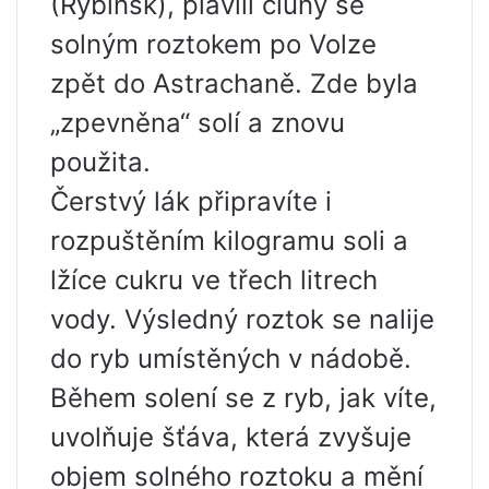
(Rybinsk), plavili čluny se
solným roztokem po Volze
zpět do Astrachaně. Zde byla
„zpevněna“ solí a znovu
použita.
Čerstvý lák připravíte i
rozpuštěním kilogramu soli a
lžíce cukru ve třech litrech
vody. Výsledný roztok se nalije
do ryb umístěných v nádobě.
Během solení se z ryb, jak víte,
uvolňuje šťáva, která zvyšuje
objem solného roztoku a mění