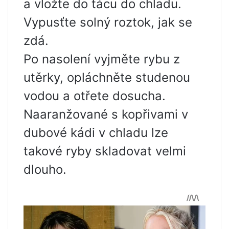
a vložte do tácu do chladu.
Vypusťte solný roztok, jak se
zdá.
Po nasolení vyjměte rybu z
utěrky, opláchněte studenou
vodou a otřete dosucha.
Naaranžované s kopřivami v
dubové kádi v chladu lze
takové ryby skladovat velmi
dlouho.