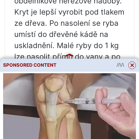
obdélníkové nerezové nádoby.
Kryt je lepší vyrobit pod tlakem
ze dřeva. Po nasolení se ryba
umístí do dřevěné kádě na
uskladnění. Malé ryby do 1 kg
lze nasolit přímo do vany a po
SPONSORED CONTENT
umytí do ní uložit.
Stejnou vanu lze použít pro
suché i mokré solení. Za tímto
účelem se do stěny dubové
vany nad úrovní dna vyvrtají 3-
4 otvory o průměru 18-25 mm
a zátky se zabrousí. Při