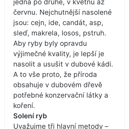
jedna po druhé, v květnu až
červnu. Nejchutnější nasolené
jsou: cejn, ide, candát, asp,
sleď, makrela, losos, pstruh.
Aby ryby byly opravdu
výjimečné kvality, je lepší je
nasolit a usušit v dubové kádi.
A to vše proto, že příroda
obsahuje v dubovém dřevě
potřebné konzervační látky a
koření.
Solení ryb
Uvažujme tři hlavní metody –