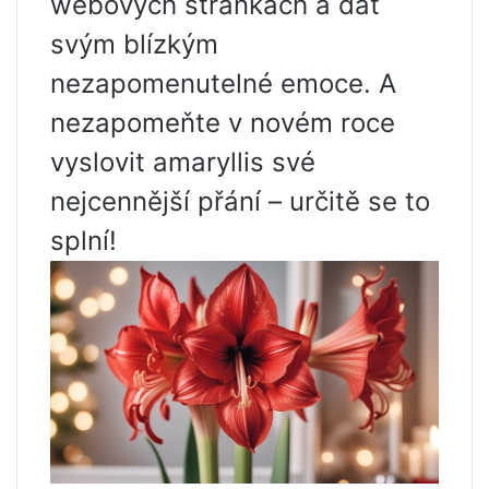
webových stránkách a dát
svým blízkým
nezapomenutelné emoce. A
nezapomeňte v novém roce
vyslovit amaryllis své
nejcennější přání – určitě se to
splní!