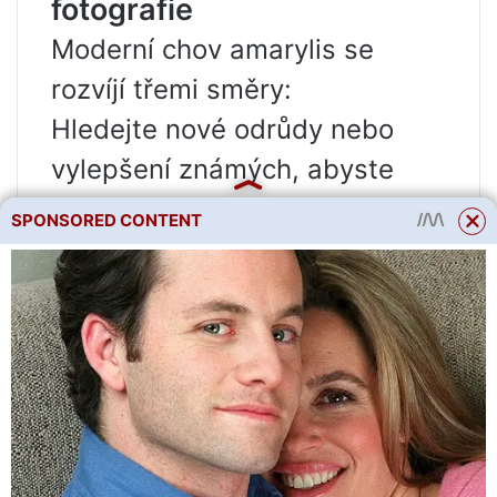
fotografie
Moderní chov amarylis se
rozvíjí třemi směry:
Hledejte nové odrůdy nebo
vylepšení známých, abyste
zvýšili velikost květu. Patří sem
SPONSORED CONTENT
tyto froté odrůdy:
DoubleRoma, Celica,
DoubleDragon atd. Nedvojité
odrůdy zahrnují Ampulo,
BlackPearl, Exotica, Moonlight,
Matterhorn, WhiteBaby atd.
Hledejte originální vícebarevné