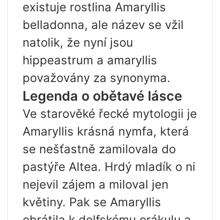
existuje rostlina Amaryllis
belladonna, ale název se vžil
natolik, že nyní jsou
hippeastrum a amaryllis
považovány za synonyma.
Legenda o obětavé lásce
Ve starověké řecké mytologii je
Amaryllis krásná nymfa, která
se nešťastně zamilovala do
pastýře Altea. Hrdý mladík o ni
nejevil zájem a miloval jen
květiny. Pak se Amaryllis
obrátila k delfskému orákulu a