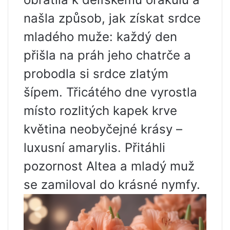
našla způsob, jak získat srdce
mladého muže: každý den
přišla na práh jeho chatrče a
probodla si srdce zlatým
šípem. Třicátého dne vyrostla
místo rozlitých kapek krve
květina neobyčejné krásy –
luxusní amarylis. Přitáhli
pozornost Altea a mladý muž
se zamiloval do krásné nymfy.