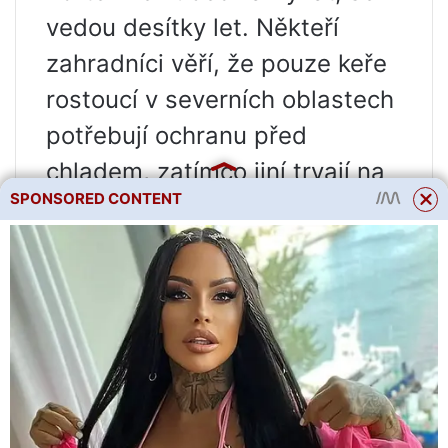
vedou desítky let. Někteří
zahradníci věří, že pouze keře
rostoucí v severních oblastech
potřebují ochranu před
chladem, zatímco jiní trvají na
SPONSORED CONTENT
tom, že by měly být pokryty
všechny druhy bez výjimky.
Odpůrci se shodují v jednom:
hortenzii velkolistou je třeba
chránit před chladem.
Faktem je, že keře tohoto
druhu kvetou na výhoncích