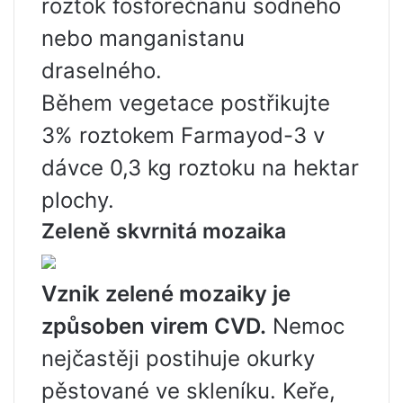
roztok fosforečnanu sodného
nebo manganistanu
draselného.
Během vegetace postřikujte
3% roztokem Farmayod-3 v
dávce 0,3 kg roztoku na hektar
plochy.
Zeleně skvrnitá mozaika
Vznik zelené mozaiky je
způsoben virem CVD.
Nemoc
nejčastěji postihuje okurky
pěstované ve skleníku. Keře,