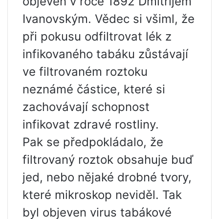
objeven v roce 1892 Dmitrijem
Ivanovským. Vědec si všiml, že
při pokusu odfiltrovat lék z
infikovaného tabáku zůstávají
ve filtrovaném roztoku
neznámé částice, které si
zachovávají schopnost
infikovat zdravé rostliny.
Pak se předpokládalo, že
filtrovaný roztok obsahuje buď
jed, nebo nějaké drobné tvory,
které mikroskop neviděl. Tak
byl objeven virus tabákové