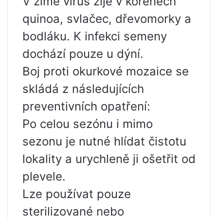
V zimě virus žije v kořenech
quinoa, svlačec, dřevomorky a
bodláku. K infekci semeny
dochází pouze u dýní.
Boj proti okurkové mozaice se
skládá z následujících
preventivních opatření:
Po celou sezónu i mimo
sezonu je nutné hlídat čistotu
lokality a urychleně ji ošetřit od
plevele.
Lze používat pouze
sterilizované nebo