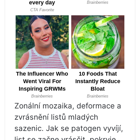
Zonální mozaika, deformace a
zvrásnění listů mladých
sazenic. Jak se patogen vyvíjí,
list se začne vrásčit, pokryje