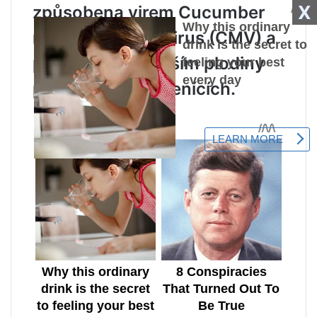
X
způsobena virem Cucumber
mosaic cucumovirus (CMV) a
postihuje především plodiny
pěstované ve sklenících.